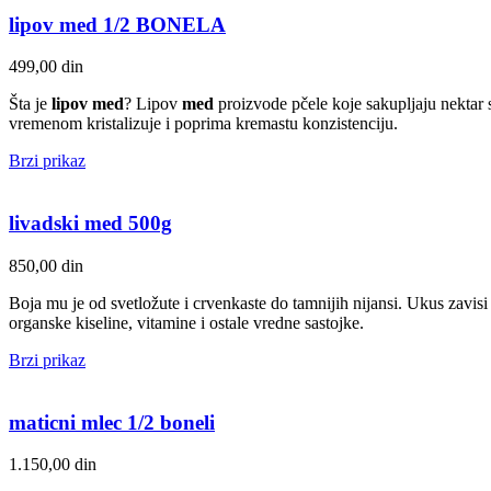
lipov med 1/2 BONELA
499,00
din
Šta je
lipov med
? Lipov
med
proizvode pčele koje sakupljaju nektar s
vremenom kristalizuje i poprima kremastu konzistenciju.
Brzi prikaz
livadski med 500g
850,00
din
Boja mu je od svetložute i crvenkaste do tamnijih nijansi. Ukus zavisi
organske kiseline, vitamine i ostale vredne sastojke.
Brzi prikaz
maticni mlec 1/2 boneli
1.150,00
din