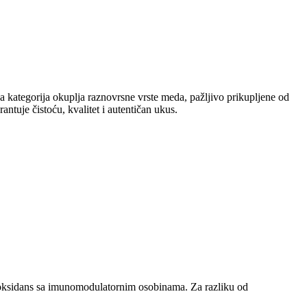
va kategorija okuplja raznovrsne vrste meda, pažljivo prikupljene od
antuje čistoću, kvalitet i autentičan ukus.
ntioksidans sa imunomodulatornim osobinama. Za razliku od