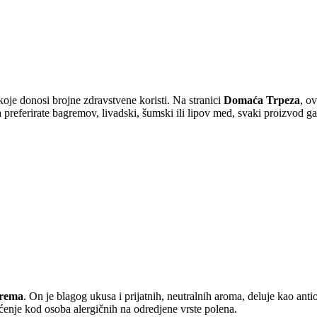
oje donosi brojne zdravstvene koristi. Na stranici
Domaća Trpeza
, o
 preferirate bagremov, livadski, šumski ili lipov med, svaki proizvod gar
rema
. On je blagog ukusa i prijatnih, neutralnih aroma, deluje kao a
šćenje kod osoba alergičnih na odredjene vrste polena.