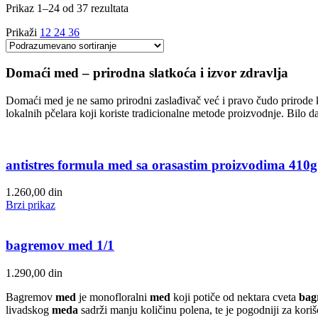
Prikaz 1–24 od 37 rezultata
Prikaži
12
24
36
Domaći med – prirodna slatkoća i izvor zdravlja
Domaći med je ne samo prirodni zaslađivač već i pravo čudo prirode k
lokalnih pčelara koji koriste tradicionalne metode proizvodnje. Bilo da
antistres formula med sa orasastim proizvodima 410g
1.260,00
din
Brzi prikaz
bagremov med 1/1
1.290,00
din
Bagremov
med
je monofloralni
med
koji potiče od nektara cveta
bag
livadskog
meda
sadrži manju količinu polena, te je pogodniji za kori