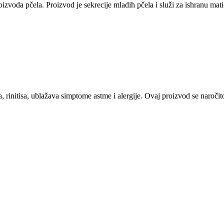
zvoda pčela. Proizvod je sekrecije mladih pčela i služi za ishranu matica
 rinitisa, ublažava simptome astme i alergije. Ovaj proizvod se naročito