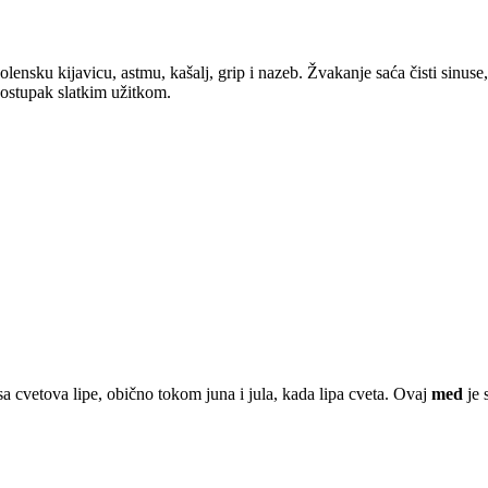
olensku kijavicu, astmu, kašalj, grip i nazeb. Žvakanje saća čisti sinus
postupak slatkim užitkom.
a cvetova lipe, obično tokom juna i jula, kada lipa cveta. Ovaj
med
je 