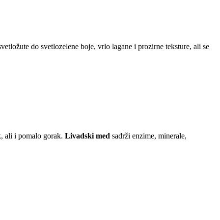
svetložute do svetlozelene boje, vrlo lagane i prozirne teksture, ali se
k, ali i pomalo gorak.
Livadski med
sadrži enzime, minerale,