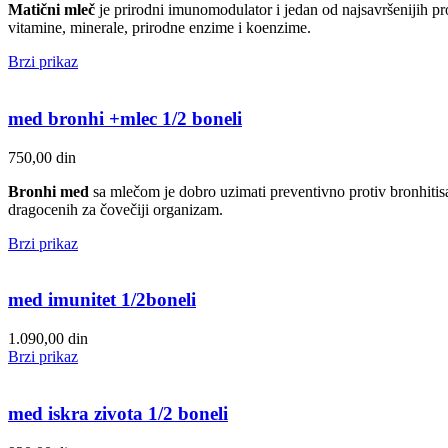
Matični mleč
je prirodni imunomodulator i jedan od najsavršenijih proi
vitamine, minerale, prirodne enzime i koenzime.
Brzi prikaz
med bronhi +mlec 1/2 boneli
750,00
din
Bronhi med
sa mlečom je dobro uzimati preventivno protiv bronhitisa,
dragocenih za čovečiji organizam.
Brzi prikaz
med imunitet 1/2boneli
1.090,00
din
Brzi prikaz
med iskra zivota 1/2 boneli