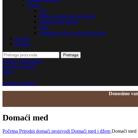
Ostalo
Jaja
Brašna i proizvodi od brašna
Proizvodi od tartufa
Sirće
Zamrznuta riba i proizvodi od ribe
Galerija
Kontakt
Pretraga
Prijava / Registracija
0
stavka
0,00
din
Meni
0
stavka
0,00
din
Donosimo vam 
Domaći med
Početna
Prirodni domaći proizvodi
Domaći med i džem
Domaći med