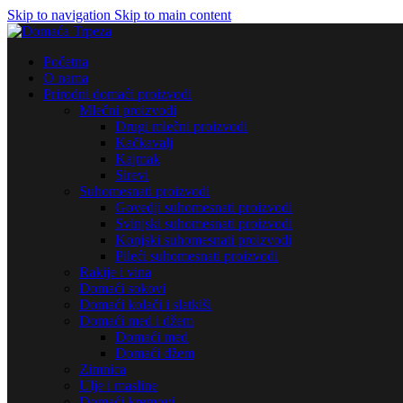
Skip to navigation
Skip to main content
Početna
O nama
Prirodni domaći proizvodi
Mlečni proizvodi
Drugi mlečni proizvodi
Kačkavalj
Kajmak
Sirevi
Suhomesnati proizvodi
Govedji suhomesnati proizvodi
Svinjski suhomesnati proizvodi
Konjski suhomesnati proizvodi
Pileći suhomesnati proizvodi
Rakije i vina
Domaći sokovi
Domaći kolači i slatkiši
Domaći med i džem
Domaći med
Domaći džem
Zimnica
Ulje i masline
Domaći kremovi