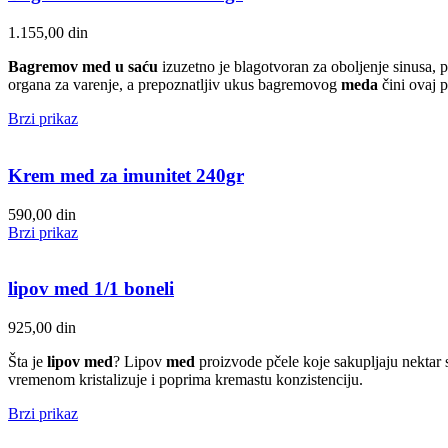
1.155,00
din
Bagremov med u saću
izuzetno je blagotvoran za oboljenje sinusa, p
organa za varenje, a prepoznatljiv ukus bagremovog
meda
čini ovaj 
Brzi prikaz
Krem med za imunitet 240gr
590,00
din
Brzi prikaz
lipov med 1/1 boneli
925,00
din
Šta je
lipov med
? Lipov
med
proizvode pčele koje sakupljaju nektar s
vremenom kristalizuje i poprima kremastu konzistenciju.
Brzi prikaz