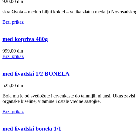
920,00
din
skra života – medno biljni koktel – velika zlatna medalja Novosadsko
Brzi prikaz
med kopriva 480g
999,00
din
Brzi prikaz
med livadski 1/2 BONELA
525,00
din
Boja mu je od svetložute i crvenkaste do tamnijih nijansi. Ukus zavisi
organske kiseline, vitamine i ostale vredne sastojke.
Brzi prikaz
med livadski bonela 1/1