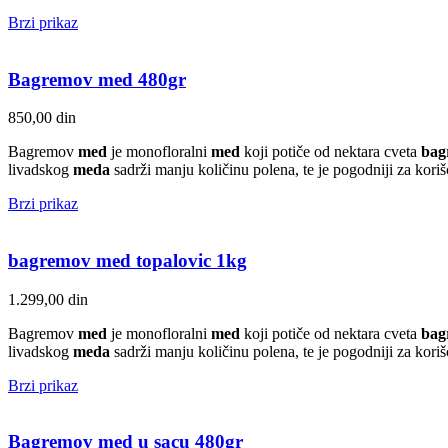
Brzi prikaz
Bagremov med 480gr
850,00
din
Bagremov
med
je monofloralni
med
koji potiče od nektara cveta
bag
livadskog
meda
sadrži manju količinu polena, te je pogodniji za kori
Brzi prikaz
bagremov med topalovic 1kg
1.299,00
din
Bagremov
med
je monofloralni
med
koji potiče od nektara cveta
bag
livadskog
meda
sadrži manju količinu polena, te je pogodniji za kori
Brzi prikaz
Bagremov med u sacu 480gr