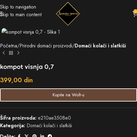
Skip to navigation
0
Skip to main content
Početna
Prirodni domaći proizvodi
Domaći kolači i slatkiši
kompot visnja 0,7
399,00
din
Kupite na Wolt-u
Šifra proizvoda:
e210ae3508e0
Kategorija:
Domaći kolači i slatkiši
Delite: