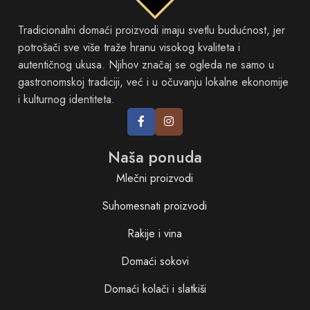
Tradicionalni domaći proizvodi imaju svetlu budućnost, jer
potrošači sve više traže hranu visokog kvaliteta i
autentičnog ukusa. Njihov značaj se ogleda ne samo u
gastronomskoj tradiciji, već i u očuvanju lokalne ekonomije
i kulturnog identiteta.
Naša ponuda
Mlečni proizvodi
Suhomesnati proizvodi
Rakije i vina
Domaći sokovi
Domaći kolači i slatkiši