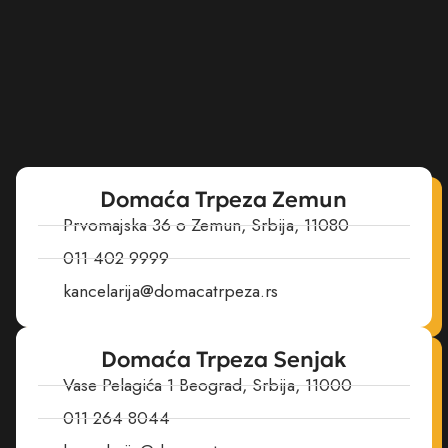
Domaća Trpeza Zemun
Prvomajska 36 o Zemun, Srbija, 11080
011 402 9999
kancelarija@domacatrpeza.rs
Domaća Trpeza Senjak
Vase Pelagića 1 Beograd, Srbija, 11000
011 264 8044