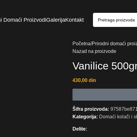
ni Domaći Proizvodi
Galerija
Kontakt
Početna
Prirodni domaći proi
Nazad na proizvode
Vanilice 500gr
430,00
din
Šifra proizvoda:
97587be871
Kategorija:
Domaći kolači i sl
Delite: