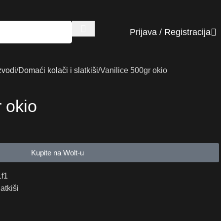
Prijava / Registracija
zvodi
Domaći kolači i slatkiši
Vanilice 500gr okio
 okio
Kupite na Wolt-u
f1
atkiši