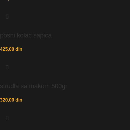
posni kolac sapica
425,00
din
strudla sa makom 500gr
320,00
din