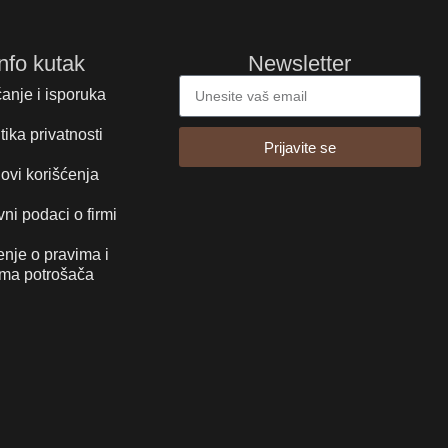
Info kutak
Newsletter
anje i isporuka
tika privatnosti
Prijavite se
ovi korišćenja
ni podaci o firmi
nje o pravima i
ma potrošača