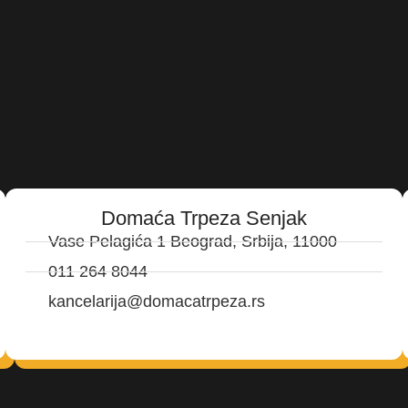
Domaća Trpeza Senjak
Vase Pelagića 1 Beograd, Srbija, 11000
011 264 8044
kancelarija@domacatrpeza.rs