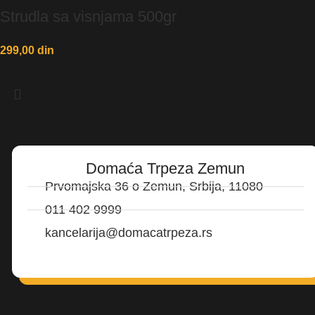
Strudla sa visnjama 500gr
299,00
din
Domaća Trpeza Zemun
Prvomajska 36 o Zemun, Srbija, 11080
011 402 9999
kancelarija@domacatrpeza.rs