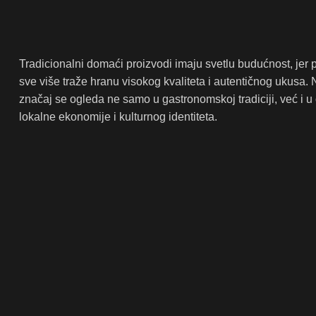
Tradicionalni domaći proizvodi imaju svetlu budućnost, jer 
sve više traže hranu visokog kvaliteta i autentičnog ukusa. 
značaj se ogleda ne samo u gastronomskoj tradiciji, već i u
lokalne ekonomije i kulturnog identiteta.