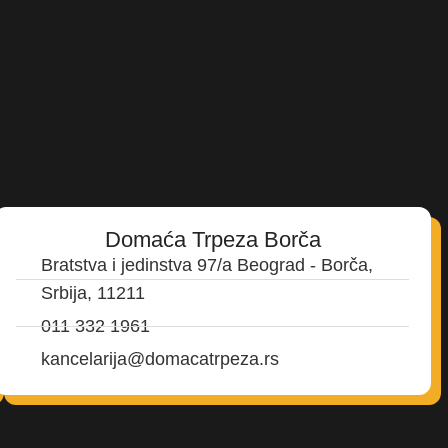
Domaća Trpeza Borča
Bratstva i jedinstva 97/a Beograd - Borča,
Srbija, 11211
011 332 1961
kancelarija@domacatrpeza.rs