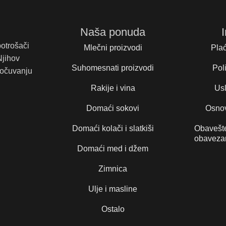
Naša ponuda
potrošači
Mlečni proizvodi
Plać
Njihov
Suhomesnati proizvodi
Poli
 očuvanju
Rakije i vina
Usl
Domaći sokovi
Osnov
Domaći kolači i slatkiši
Obavešte
obaveza
Domaći med i džem
Zimnica
Ulje i masline
Ostalo