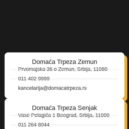
Domaća Trpeza Zemun
Prvomajska 36 o Zemun, Srbija, 11080
011 402 9999
kancelarija@domacatrpeza.rs
Domaća Trpeza Senjak
Vase Pelagića 1 Beograd, Srbija, 11000
011 264 8044