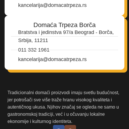
kancelarija@domacatrpeza.rs
Domaća Trpeza Borča
Bratstva i jedinstva 97/a Beograd - Borča,
Srbija, 11211
011 332 1961
kancelarija@domacatrpeza.rs
Tradicionalni domaći proizvodi imaju svetlu budućnost,
jer potrošači sve više traže hranu visokog kvaliteta i
autentičnog ukusa. Njihov značaj se ogleda ne samo u
gastronomskoj tradiciji, već i u očuvanju lokalne
ekonomije i kulturnog identiteta.