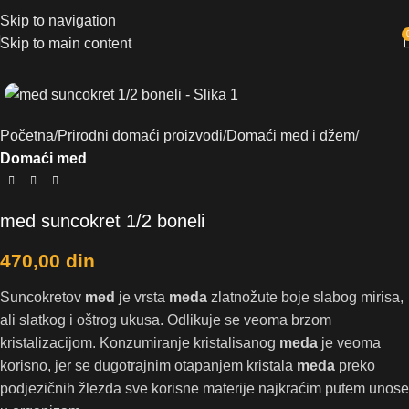
Skip to navigation
Skip to main content
Početna
Prirodni domaći proizvodi
Domaći med i džem
Domaći med
med suncokret 1/2 boneli
470,00
din
Suncokretov
med
je vrsta
meda
zlatnožute boje slabog mirisa,
ali slatkog i oštrog ukusa. Odlikuje se veoma brzom
kristalizacijom. Konzumiranje kristalisanog
meda
je veoma
korisno, jer se dugotrajnim otapanjem kristala
meda
preko
podjezičnih žlezda sve korisne materije najkraćim putem unose