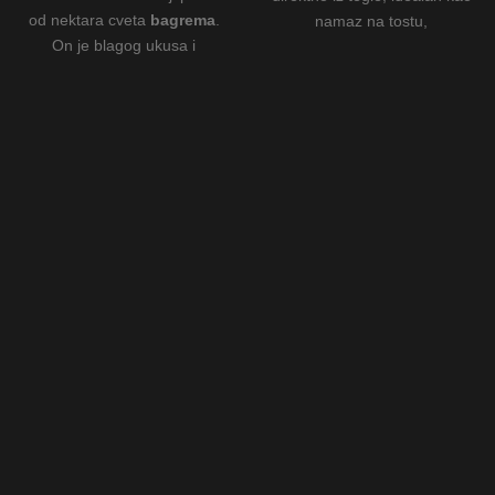
od nektara cveta
bagrema
.
namaz na tostu,
On je blagog ukusa i
palačinkama, u jogurtu ili kao
prijatnih, neutralnih aroma,
sastojak u pecivima i
deluje kao antioksidans sa
kolačima.
imunomodulatornim
osobinama. Za razliku od
livadskog
meda
sadrži
manju količinu polena, te je
pogodniji za korišćenje kod
osoba alergičnih na
odredjene vrste polena.