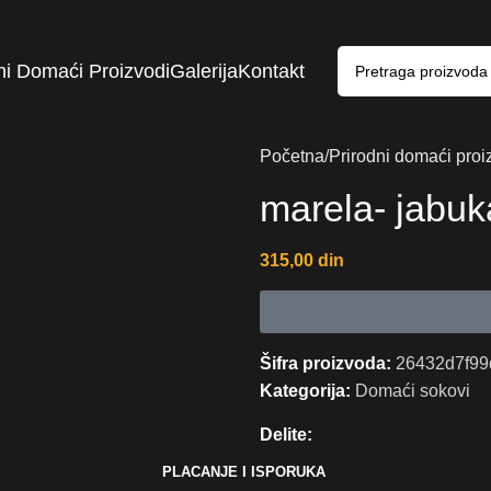
ni Domaći Proizvodi
Galerija
Kontakt
Početna
Prirodni domaći proi
marela- jabuk
315,00
din
Šifra proizvoda:
26432d7f99
Kategorija:
Domaći sokovi
Delite:
PLACANJE I ISPORUKA