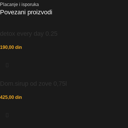
Placanje i isporuka
Povezani proizvodi
detox every day 0.25
190,00
din
Dom.sirup od zove 0,75l
425,00
din