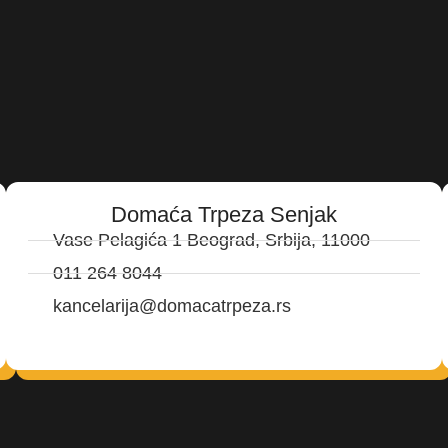
Domaća Trpeza Senjak
Vase Pelagića 1 Beograd, Srbija, 11000
011 264 8044
kancelarija@domacatrpeza.rs