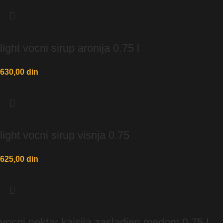
light vocni sirup aronija 0.75 l
630,00
din
light vocni sirup visnja 0.75
625,00
din
vocni nektar kajsija zasladjen medom 0.75 L