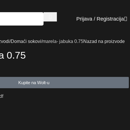
Prijava / Registracija
zvodi
Domaći sokovi
marela- jabuka 0.75
Nazad na proizvode
a 0.75
Kupite na Wolt-u
df