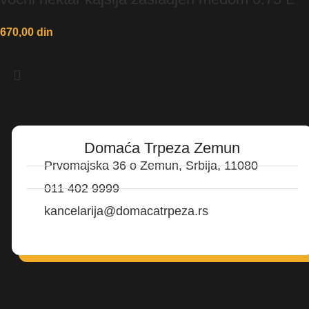
670,00
din
Domaća Trpeza Zemun
Prvomajska 36 o Zemun, Srbija, 11080
011 402 9999
kancelarija@domacatrpeza.rs