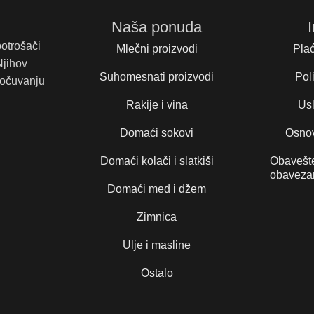
Naša ponuda
potrošači
Mlečni proizvodi
Plać
Njihov
Suhomesnati proizvodi
Poli
 očuvanju
Rakije i vina
Usl
Domaći sokovi
Osnov
Domaći kolači i slatkiši
Obavešte
obaveza
Domaći med i džem
Zimnica
Ulje i masline
Ostalo