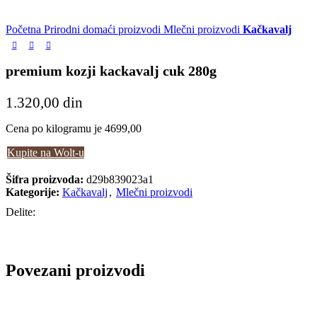
Početna
Prirodni domaći proizvodi
Mlečni proizvodi
Kačkavalj
premium kozji kackavalj cuk 280g
1.320,00
din
Cena po kilogramu je 4699,00
Kupite na Wolt-u
Šifra proizvoda:
d29b839023a1
Kategorije:
Kačkavalj
,
Mlečni proizvodi
Delite:
Povezani proizvodi