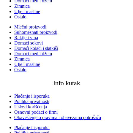
Domaći med i džem
Zimnica
Ulje i masline
Ostalo
Mlečni proizvodi
Suhomesnati proizvodi
Rakije i vina
Domaći sokovi
Domaći kolači i slatkiši
Domaći med i džem
Zimnica
Ulje i masline
Ostalo
Info kutak
Plaćanje i isporuka
Politika privatnosti
Uslovi korišćenja
Osnovni podaci o firmi
Obaveštenje o pravima i obavezama potrošača
Plaćanje i isporuka
Politika privatnosti