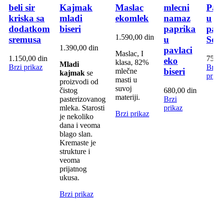
beli sir
Kajmak
Maslac
mlecni
Pa
kriska sa
mladi
ekomlek
namaz
u
dodatkom
biseri
paprika
pa
1.590,00
din
sremusa
u
Se
1.390,00
din
pavlaci
Maslac, I
1.150,00
din
75
eko
klasa, 82%
Mladi
Brzi prikaz
Brz
biseri
mlečne
kajmak
se
pri
masti u
proizvodi od
suvoj
čistog
680,00
din
materiji.
pasterizovanog
Brzi
mleka. Starosti
prikaz
Brzi prikaz
je nekoliko
dana i veoma
blago slan.
Kremaste je
strukture i
veoma
prijatnog
ukusa.
Brzi prikaz