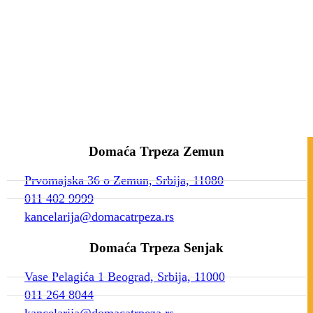
Domaća Trpeza Zemun
Prvomajska 36 o Zemun, Srbija, 11080
011 402 9999
kancelarija@domacatrpeza.rs
Domaća Trpeza Senjak
Vase Pelagića 1 Beograd, Srbija, 11000
011 264 8044
kancelarija@domacatrpeza.rs