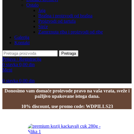
Ostalo
Jaja
Brašna i proizvodi od brašna
Proizvodi od tartufa
Sirće
Zamrznuta riba i proizvodi od ribe
Galerija
Kontakt
Pretraga
Prijava / Registracija
0
stavka
0,00
din
Meni
0
stavka
0,00
din
Donosimo vam domaće proizvode pravo na vaša vrata, sveže i
pažljivo upakovane istoga dana.
10% discount, use promo code: WDPILLS23