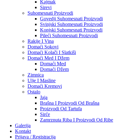
Kajmak
Sirevi
Suhomesnati Proizvodi
Govedji Suhomesnati Proizvodi
Svinjski Suhomesnati Proizvodi
Konjski Suhomesnati Proizvodi
Pileći Suhomesnati Proizvodi
Rakije I Vina
Domaći Sokovi
Domaći Kolači I Slatkiši
Domaći Med I Džem
Domaći Med
Domaći Džem
Zimnica
Ulje I Masline
Domaći Kremovi
Ostalo
Jaja
Brašna I Proizvodi Od Brašna
Proizvodi Od Tartufa
Sirće
Zamrznuta Riba I Proizvodi Od Ribe
Galerija
Kontakt
Prijava / Registracija