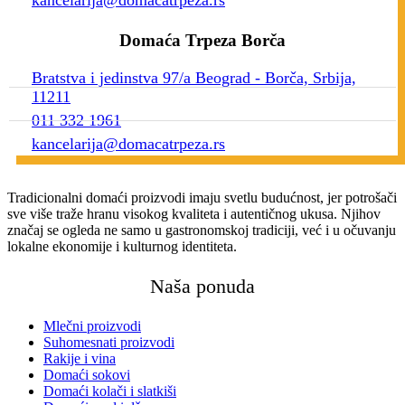
Domaća Trpeza Borča
Bratstva i jedinstva 97/a Beograd - Borča, Srbija,
11211
011 332 1961
kancelarija@domacatrpeza.rs
Tradicionalni domaći proizvodi imaju svetlu budućnost, jer potrošači
sve više traže hranu visokog kvaliteta i autentičnog ukusa. Njihov
značaj se ogleda ne samo u gastronomskoj tradiciji, već i u očuvanju
lokalne ekonomije i kulturnog identiteta.
Naša ponuda
Mlečni proizvodi
Suhomesnati proizvodi
Rakije i vina
Domaći sokovi
Domaći kolači i slatkiši