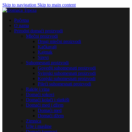
Skip to navigation
Skip to main content
Početna
O nama
Prirodni domaći proizvodi
Mlečni proizvodi
Drugi mlečni proizvodi
Kačkavalj
Kajmak
Sirevi
Suhomesnati proizvodi
Govedji suhomesnati proizvodi
Svinjski suhomesnati proizvodi
Konjski suhomesnati proizvodi
Pileći suhomesnati proizvodi
Rakije i vina
Domaći sokovi
Domaći kolači i slatkiši
Domaći med i džem
Domaći med
Domaći džem
Zimnica
Ulje i masline
Domaći kremovi