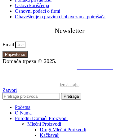
Uslovi korišćenja
Osnovni podaci o firmi
Obaveštenje o pravima i obavezama potrošača
Newsletter
Email
Prijavite se
Domaća trpeza © 2025.
Cara Dušana 268 i
+381 64 164 2549
kancelarija@domacatrpeza.rs
Pon - pet: 9 - 16 h
izrada sajta
Zatvori
Pretraga
Početna
O Nama
Prirodni Domaći Proizvodi
Mlečni Proizvodi
Drugi Mlečni Proizvodi
Kačkavalj