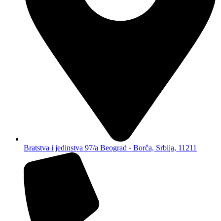
Bratstva i jedinstva 97/a Beograd - Borča, Srbija, 11211