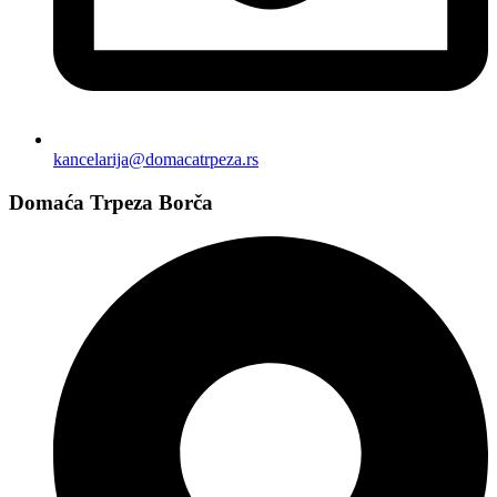
kancelarija@domacatrpeza.rs
Domaća Trpeza Borča