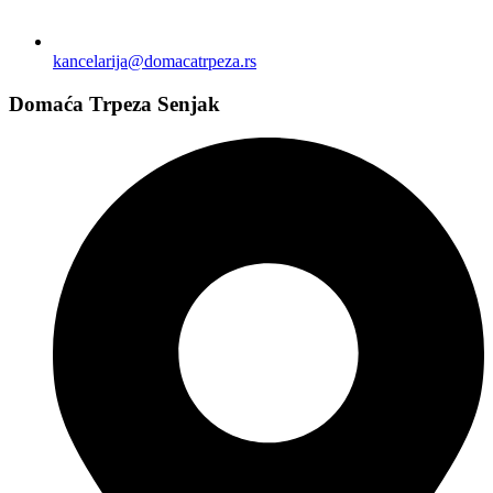
kancelarija@domacatrpeza.rs
Domaća Trpeza Senjak