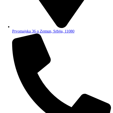
Prvomajska 36 o Zemun, Srbija, 11080