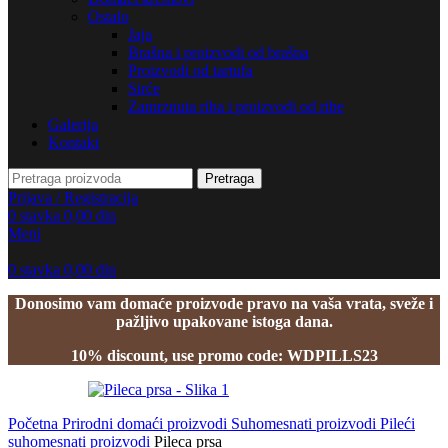
Ostalo
Jaja
Brašna i proizvodi od brašna
Proizvodi od tartufa
Sirće
Zamrznuta riba i proizvodi od ribe
Galerija
Kontakt
Pretraga
Prijava / Registracija
0
stavka
0,00
din
Meni
0
stavka
0,00
din
Donosimo vam domaće proizvode pravo na vaša vrata, sveže i
pažljivo upakovane istoga dana.
10% discount, use promo code: WDPILLS23
Početna
Prirodni domaći proizvodi
Suhomesnati proizvodi
Pileći
suhomesnati proizvodi
Pileca prsa