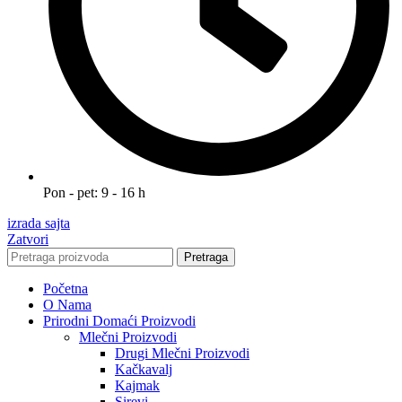
Pon - pet: 9 - 16 h
izrada sajta
Zatvori
Pretraga
Početna
O Nama
Prirodni Domaći Proizvodi
Mlečni Proizvodi
Drugi Mlečni Proizvodi
Kačkavalj
Kajmak
Sirevi