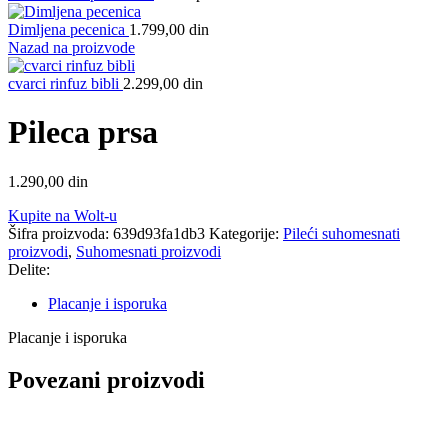
Dimljena pecenica
1.799,00
din
Nazad na proizvode
cvarci rinfuz bibli
2.299,00
din
Pileca prsa
1.290,00
din
Kupite na Wolt-u
Šifra proizvoda:
639d93fa1db3
Kategorije:
Pileći suhomesnati
proizvodi
,
Suhomesnati proizvodi
Delite:
Placanje i isporuka
Placanje i isporuka
Povezani proizvodi