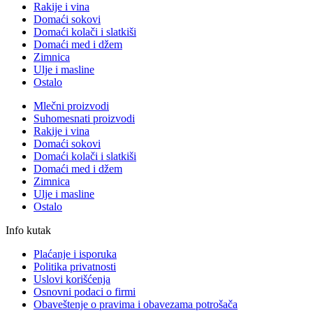
Rakije i vina
Domaći sokovi
Domaći kolači i slatkiši
Domaći med i džem
Zimnica
Ulje i masline
Ostalo
Mlečni proizvodi
Suhomesnati proizvodi
Rakije i vina
Domaći sokovi
Domaći kolači i slatkiši
Domaći med i džem
Zimnica
Ulje i masline
Ostalo
Info kutak
Plaćanje i isporuka
Politika privatnosti
Uslovi korišćenja
Osnovni podaci o firmi
Obaveštenje o pravima i obavezama potrošača