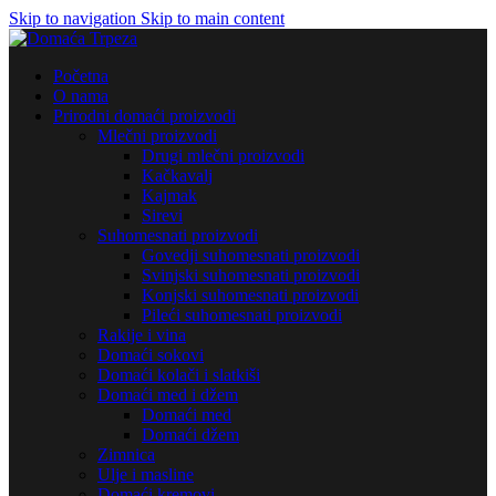
Skip to navigation
Skip to main content
Početna
O nama
Prirodni domaći proizvodi
Mlečni proizvodi
Drugi mlečni proizvodi
Kačkavalj
Kajmak
Sirevi
Suhomesnati proizvodi
Govedji suhomesnati proizvodi
Svinjski suhomesnati proizvodi
Konjski suhomesnati proizvodi
Pileći suhomesnati proizvodi
Rakije i vina
Domaći sokovi
Domaći kolači i slatkiši
Domaći med i džem
Domaći med
Domaći džem
Zimnica
Ulje i masline
Domaći kremovi