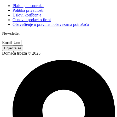
Plaćanje i isporuka
Politika privatnosti
Uslovi korišćenja
Osnovni podaci o firmi
Obaveštenje o pravima i obavezama potrošača
Newsletter
Email
Prijavite se
Domaća trpeza © 2025.