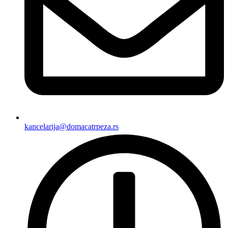
kancelarija@domacatrpeza.rs