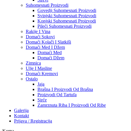
Suhomesnati Proizvodi
Govedji Suhomesnati Proizvodi
Svinjski Suhomesnati Proizvodi
Konjski Suhomesnati Proizvodi
Pileći Suhomesnati Proizvodi
Rakije I Vina
Domaći Sokovi
Domaći Kolači I Slatkiši
Domaći Med I Džem
Domaći Med
Domaći Džem
Zimnica
Ulje I Masline
Domaći Kremovi
Ostalo
Jaja
Brašna I Proizvodi Od Brašna
Proizvodi Od Tartufa
Sirće
Zamrznuta Riba I Proizvodi Od Ribe
Galerija
Kontakt
Prijava / Registracija
Korpa