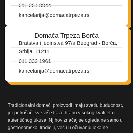
011 264 8044
kancelarija@domacatrpeza.rs
Domaća Trpeza Borča
Bratstva i jedinstva 97/a Beograd - Borča,
Srbija, 11211
011 332 1961
kancelarija@domacatrpeza.rs
Tradicionalni domaći proizvodi imaju svetlu budućnost,
jer potrošači sve više traže hranu visokog kvaliteta i
autentičnog ukusa. Njihov značaj se ogleda ne samo u
gastronomskoj tradiciji, već i u očuvanju lokalne