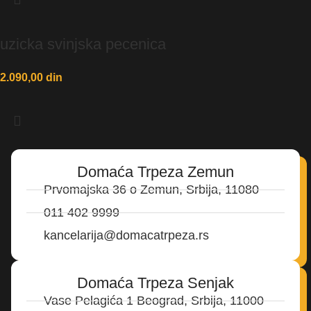
uzicka svinjska pecenica
2.090,00
din
Domaća Trpeza Zemun
Prvomajska 36 o Zemun, Srbija, 11080
011 402 9999
kancelarija@domacatrpeza.rs
Domaća Trpeza Senjak
Vase Pelagića 1 Beograd, Srbija, 11000