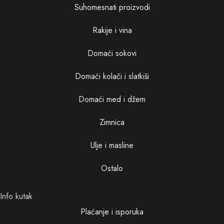
Suhomesnati proizvodi
Rakije i vina
Domaći sokovi
Domaći kolači i slatkiši
Domaći med i džem
Zimnica
Ulje i masline
Ostalo
Info kutak
Plaćanje i isporuka