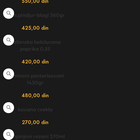
550,00
din
Dom.pindjur-blagi 360gr
425,00
din
Kafanska belolucana
paprika 0,55
420,00
din
Kornisoni pasterizovani
1450gr
480,00
din
kuvana cvekla
270,00
din
sampinjoni rezani 370ml