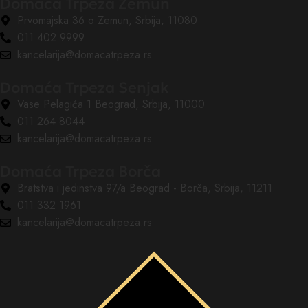
Domaća Trpeza Zemun
Prvomajska 36 o Zemun, Srbija, 11080
011 402 9999
kancelarija@domacatrpeza.rs
Domaća Trpeza Senjak
Vase Pelagića 1 Beograd, Srbija, 11000
011 264 8044
kancelarija@domacatrpeza.rs
Domaća Trpeza Borča
Bratstva i jedinstva 97/a Beograd - Borča, Srbija, 11211
011 332 1961
kancelarija@domacatrpeza.rs