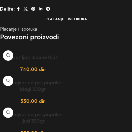
Delite:
PLACANJE I ISPORUKA
Placanje i isporuka
Povezani proizvodi
Ajvar ljuti lebane 0,37
740,00
din
Dom.ajvar od pec.paprike-
blagi 350gr
550,00
din
Dom.ajvar od pec.paprike-
ljuti 350gr