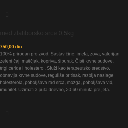
med zlatiborsko srce 0,5kg
750,00
din
100% prirodan proizvod. Sastav čine: imela, zova, valerijan,
zeleni čaj, matičjak, kopriva, šipurak. Čisti krvne sudove,
trigliceride i holesterol. Služi kao terapeutsko sredstvo,
obnavlja krvne sudove, reguliše pritisak, razbija naslage
holesterola, poboljšava rad srca, mozga, poboljšava vid,
imunitet. Uzimati 3 puta dnevno, 30-60 minuta pre jela.