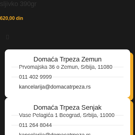
sljivko 390gr
620,00
din
Domaća Trpeza Zemun
Prvomajska 36 o Zemun, Srbija, 11080
011 402 9999
kancelarija@domacatrpeza.rs
Domaća Trpeza Senjak
Vase Pelagića 1 Beograd, Srbija, 11000
011 264 8044