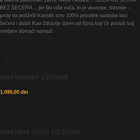
BEZ ŠEĆERA… jer što više voća, to je ukusnije, slasnije –
prste da poližeš! Koristili smo 100% prirodne sastojke bez
šećera i dobili Kao Zdravlje dzem od šljiva koji će postati tvoj
omiljeni domaći namaz!
med imunitet 1/2boneli
1.090,00
din
med iskra zivota 1/2 boneli