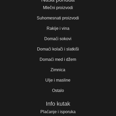
Mlečni proizvodi
Suhomesnati proizvodi
Rakije i vina
Domaći sokovi
Domaći kolači i slatkiši
Domaći med i džem
Zimnica
Ulje i masline
Ostalo
Info kutak
Plaćanje i isporuka