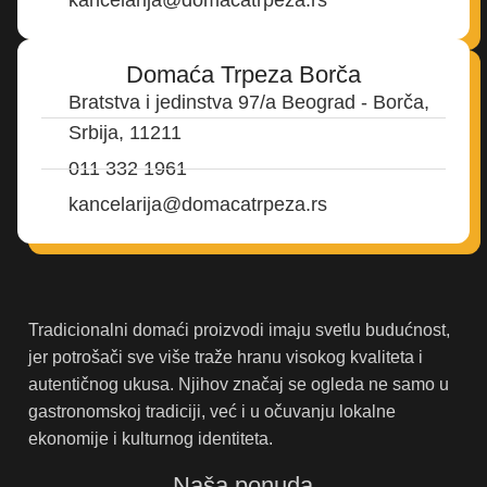
kancelarija@domacatrpeza.rs
Domaća Trpeza Borča
Bratstva i jedinstva 97/a Beograd - Borča,
Srbija, 11211
011 332 1961
kancelarija@domacatrpeza.rs
Tradicionalni domaći proizvodi imaju svetlu budućnost,
jer potrošači sve više traže hranu visokog kvaliteta i
autentičnog ukusa. Njihov značaj se ogleda ne samo u
gastronomskoj tradiciji, već i u očuvanju lokalne
ekonomije i kulturnog identiteta.
Naša ponuda