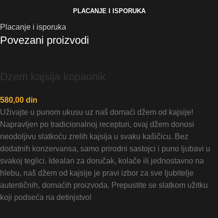
PLACANJE I ISPORUKA
Placanje i isporuka
Povezani proizvodi
Dzem kajsija kopaonik
580,00
din
Uživajte u punom ukusu uz naš domaći džem od kajsije!
Napravljen po tradicionalnoj recepturi, ovaj džem donosi
neodoljivu slatkoću zrelih kajsija u svaku kašičicu. Bez
dodatnih konzervansa, samo prirodni sastojci i puno ljubavi u
svakoj teglici. Idealan za doručak, kolače ili jednostavno na
hlebu, naš džem od kajsije je pravi izbor za sve ljubitelje
autentičnih, domaćih proizvoda. Prepustite se slatkom užitku
koji podseća na detinjstvo!