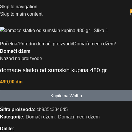
Skip to navigation
Skip to main content
Početna
Prirodni domaći proizvodi
Domaći med i džem
Domaći džem
Nazad na proizvode
domace slatko od sumskih kupina 480 gr
499,00
din
Kupite na Wolt-u
Šifra proizvoda:
cb935c3346d5
Kategorije:
Domaći džem
,
Domaći med i džem
Delite: