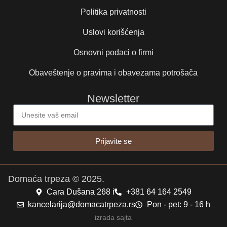
Politika privatnosti
Uslovi korišćenja
Osnovni podaci o firmi
Obaveštenje o pravima i obavezama potrošača
Newsletter
Prijavite se
Domaća trpeza © 2025.
Cara Dušana 268 i
+381 64 164 2549
kancelarija@domacatrpeza.rs
Pon - pet: 9 - 16 h
izrada sajta