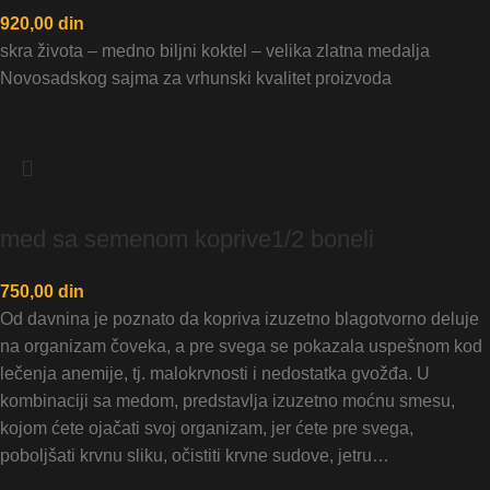
920,00
din
skra života – medno biljni koktel – velika zlatna medalja
Novosadskog sajma za vrhunski kvalitet proizvoda
med sa semenom koprive1/2 boneli
750,00
din
Od davnina je poznato da kopriva izuzetno blagotvorno deluje
na organizam čoveka, a pre svega se pokazala uspešnom kod
lečenja anemije, tj. malokrvnosti i nedostatka gvožđa. U
kombinaciji sa medom, predstavlja izuzetno moćnu smesu,
kojom ćete ojačati svoj organizam, jer ćete pre svega,
poboljšati krvnu sliku, očistiti krvne sudove, jetru…