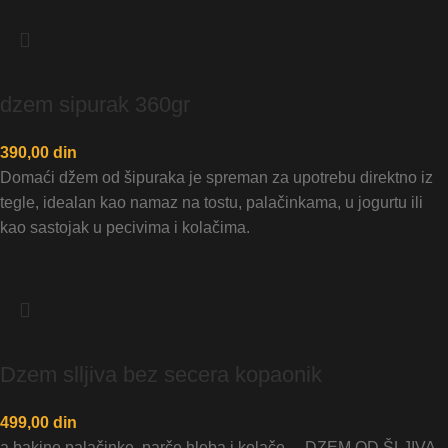
dzem sipurak 360gr
390,00
din
Domaći džem od šipuraka je spreman za upotrebu direktno iz
tegle, idealan kao namaz na tostu, palačinkama, u jogurtu ili
kao sastojak u pecivima i kolačima.
Dzem slljiva bez secera kopaonik
499,00
din
a bakine palačinke, parče hleba i kolače… DZEM OD ŠLJIVA