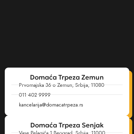
Domaća Trpeza Zemun
Prvomajska 36 o Zemun, Srbija, 11080
011 402 9999
kancelarija@domacatrpeza.rs
Domaća Trpeza Senjak
Vase Pelagića 1 Beograd, Srbija, 11000