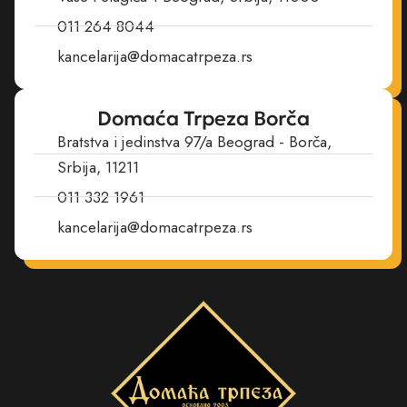
011 264 8044
kancelarija@domacatrpeza.rs
Domaća Trpeza Borča
Bratstva i jedinstva 97/a Beograd - Borča,
Srbija, 11211
011 332 1961
kancelarija@domacatrpeza.rs