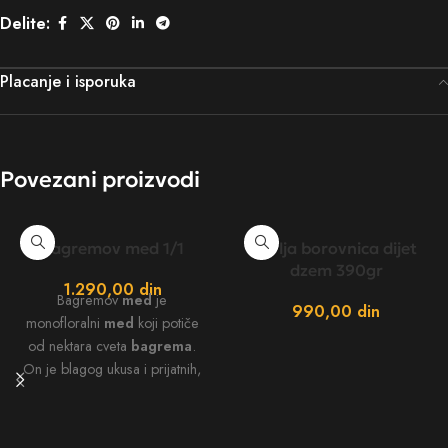
Delite:
Placanje i isporuka
Povezani proizvodi
bagremov med 1/1
divlja borovnica dijet
dzem 390gr
1.290,00
din
Bagremov
med
je
990,00
din
monofloralni
med
koji potiče
od nektara cveta
bagrema
.
On je blagog ukusa i prijatnih,
neutralnih aroma, deluje kao
antioksidans sa
imunomodulatornim