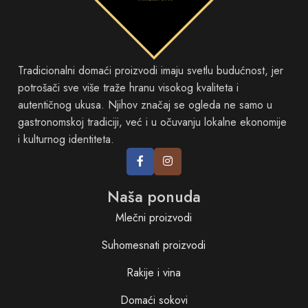
Tradicionalni domaći proizvodi imaju svetlu budućnost, jer
potrošači sve više traže hranu visokog kvaliteta i
autentičnog ukusa. Njihov značaj se ogleda ne samo u
gastronomskoj tradiciji, već i u očuvanju lokalne ekonomije
i kulturnog identiteta.
Naša ponuda
Mlečni proizvodi
Suhomesnati proizvodi
Rakije i vina
Domaći sokovi