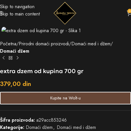
Skip to navigation
0
Skip to main content
Početna
Prirodni domaći proizvodi
Domaći med i džem
Domaći džem
extra dzem od kupina 700 gr
379,00
din
Kupite na Wolt-u
Šifra proizvoda:
a29acc853246
Kategorije:
Domaći džem
,
Domaći med i džem