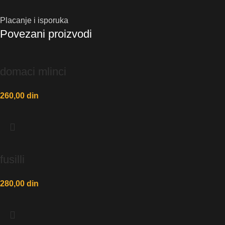
Placanje i isporuka
Povezani proizvodi
domaci mlinci
260,00
din
fusilli
280,00
din