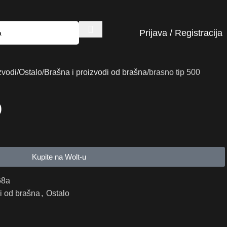
Prijava / Registracija
zvodi
Ostalo
Brašna i proizvodi od brašna
brasno tip 500
0
Kupite na Wolt-u
68a
i od brašna
,
Ostalo