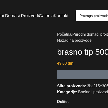
dni Domaći Proizvodi
Galerija
Kontakt
Početna
Prirodni domaći proi
Nazad na proizvode
brasno tip 50
49,00
din
Šifra proizvoda:
3bc215e30
Kategorije:
Brašna i proizvod
Delite: