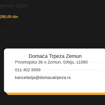
penne rigate
280,00
din
Domaća Trpeza Zemun
Prvomajska 36 o Zemun, Srbija, 11080
011 402 9999
kancelarija@domacatrpeza.rs