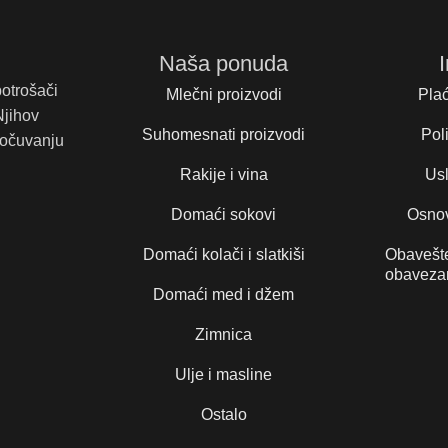
Naša ponuda
potrošači
Mlečni proizvodi
Plać
Njihov
Suhomesnati proizvodi
Poli
 očuvanju
Rakije i vina
Usl
Domaći sokovi
Osnov
Domaći kolači i slatkiši
Obavešte
obaveza
Domaći med i džem
Zimnica
Ulje i masline
Ostalo