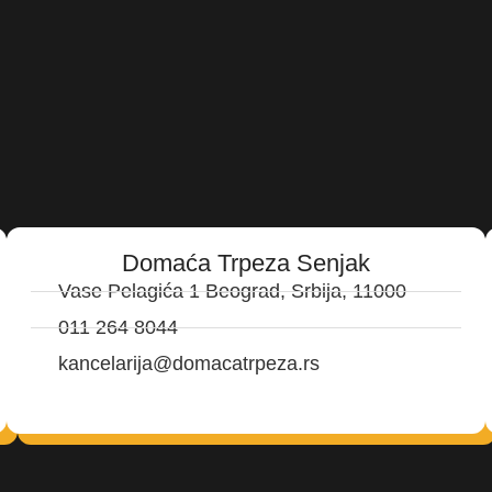
Domaća Trpeza Senjak
Vase Pelagića 1 Beograd, Srbija, 11000
011 264 8044
kancelarija@domacatrpeza.rs