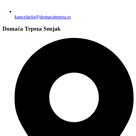
kancelarija@domacatrpeza.rs
Domaća Trpeza Senjak