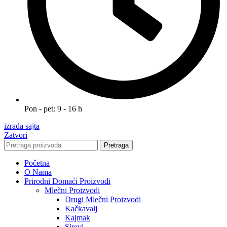
Pon - pet: 9 - 16 h
izrada sajta
Zatvori
Pretraga
Početna
O Nama
Prirodni Domaći Proizvodi
Mlečni Proizvodi
Drugi Mlečni Proizvodi
Kačkavalj
Kajmak
Sirevi