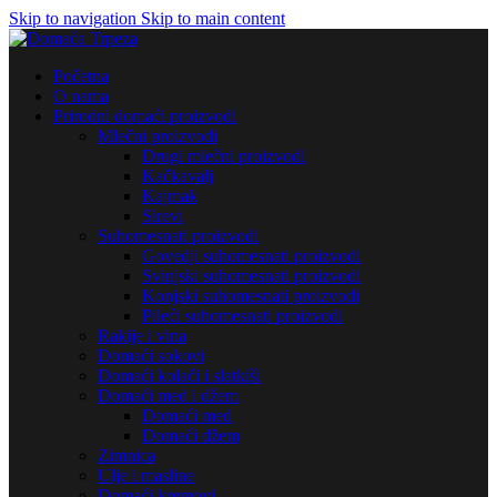
Skip to navigation
Skip to main content
Početna
O nama
Prirodni domaći proizvodi
Mlečni proizvodi
Drugi mlečni proizvodi
Kačkavalj
Kajmak
Sirevi
Suhomesnati proizvodi
Govedji suhomesnati proizvodi
Svinjski suhomesnati proizvodi
Konjski suhomesnati proizvodi
Pileći suhomesnati proizvodi
Rakije i vina
Domaći sokovi
Domaći kolači i slatkiši
Domaći med i džem
Domaći med
Domaći džem
Zimnica
Ulje i masline
Domaći kremovi