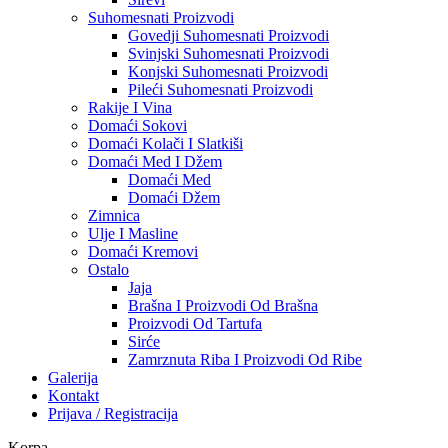
Suhomesnati Proizvodi
Govedji Suhomesnati Proizvodi
Svinjski Suhomesnati Proizvodi
Konjski Suhomesnati Proizvodi
Pileći Suhomesnati Proizvodi
Rakije I Vina
Domaći Sokovi
Domaći Kolači I Slatkiši
Domaći Med I Džem
Domaći Med
Domaći Džem
Zimnica
Ulje I Masline
Domaći Kremovi
Ostalo
Jaja
Brašna I Proizvodi Od Brašna
Proizvodi Od Tartufa
Sirće
Zamrznuta Riba I Proizvodi Od Ribe
Galerija
Kontakt
Prijava / Registracija
Korpa