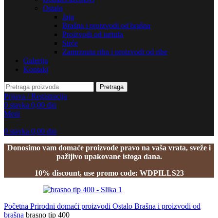
Ostalo
Jaja
Brašna i proizvodi od brašna
Proizvodi od tartufa
Sirće
Zamrznuta riba i proizvodi od ribe
Galerija
Kontakt
Pretraga
Prijava / Registracija
0
stavka
0,00
din
Meni
0
stavka
0,00
din
Donosimo vam domaće proizvode pravo na vaša vrata, sveže i
pažljivo upakovane istoga dana.
10% discount, use promo code: WDPILLS23
Početna
Prirodni domaći proizvodi
Ostalo
Brašna i proizvodi od
brašna
brasno tip 400