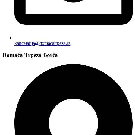
kancelarija@domacatrpeza.rs
Domaća Trpeza Borča