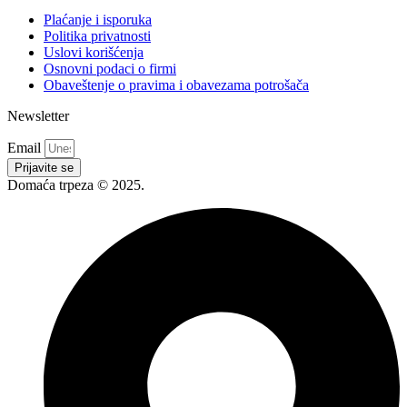
Plaćanje i isporuka
Politika privatnosti
Uslovi korišćenja
Osnovni podaci o firmi
Obaveštenje o pravima i obavezama potrošača
Newsletter
Email
Prijavite se
Domaća trpeza © 2025.