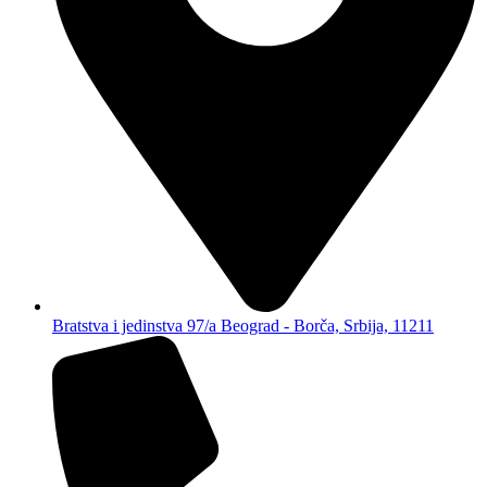
Bratstva i jedinstva 97/a Beograd - Borča, Srbija, 11211