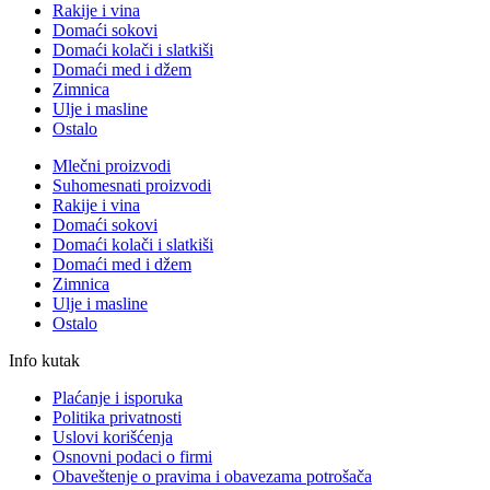
Rakije i vina
Domaći sokovi
Domaći kolači i slatkiši
Domaći med i džem
Zimnica
Ulje i masline
Ostalo
Mlečni proizvodi
Suhomesnati proizvodi
Rakije i vina
Domaći sokovi
Domaći kolači i slatkiši
Domaći med i džem
Zimnica
Ulje i masline
Ostalo
Info kutak
Plaćanje i isporuka
Politika privatnosti
Uslovi korišćenja
Osnovni podaci o firmi
Obaveštenje o pravima i obavezama potrošača