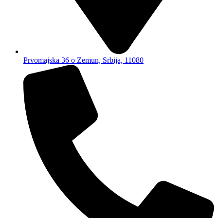
Prvomajska 36 o Zemun, Srbija, 11080