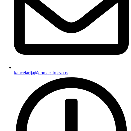
kancelarija@domacatrpeza.rs