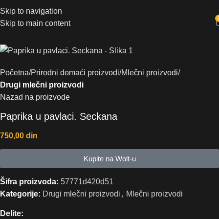
Skip to navigation
Skip to main content
Početna
Prirodni domaći proizvodi
Mlečni proizvodi
Drugi mlečni proizvodi
Nazad na proizvode
Paprika u pavlaci. Seckana
750,00
din
Kupite na Wolt-u
Šifra proizvoda:
57771d420d51
Kategorije:
Drugi mlečni proizvodi
,
Mlečni proizvodi
Delite: