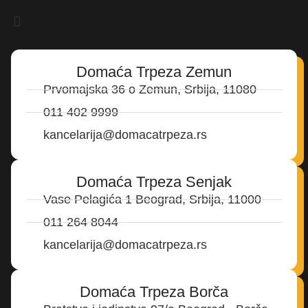
Domaća Trpeza Zemun
Prvomajska 36 o Zemun, Srbija, 11080
011 402 9999
kancelarija@domacatrpeza.rs
Domaća Trpeza Senjak
Vase Pelagića 1 Beograd, Srbija, 11000
011 264 8044
kancelarija@domacatrpeza.rs
Domaća Trpeza Borča