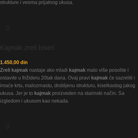
strukture i veoma prijatnog ukusa.
Kajmak zreli biseri
1.450,00
din
Zreli kajmak
nastaje ako mladi
kajmak
malo više posolite i
ostavite u frižideru 20tak dana. Ovaj pravi
kajmak
će sazreliti i
imaće krtu, malozrnastu, drobljenu strukturu, kiselkastog jakog
ukusa. Jer je to
kajmak
proizveden na starinski način. Sa
izgledom i ukusom kao nekada.