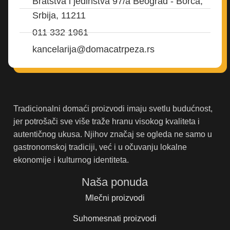
Bratstva i jedinstva 97/a Beograd - Borča,
Srbija, 11211
011 332 1961
kancelarija@domacatrpeza.rs
Tradicionalni domaći proizvodi imaju svetlu budućnost,
jer potrošači sve više traže hranu visokog kvaliteta i
autentičnog ukusa. Njihov značaj se ogleda ne samo u
gastronomskoj tradiciji, već i u očuvanju lokalne
ekonomije i kulturnog identiteta.
Naša ponuda
Mlečni proizvodi
Suhomesnati proizvodi