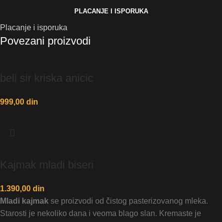
PLACANJE I ISPORUKA
Placanje i isporuka
Povezani proizvodi
beli sir kriska anicic
999,00
din
Kajmak mladi biseri
1.390,00
din
Mladi kajmak
se proizvodi od čistog pasterizovanog mleka.
Starosti je nekoliko dana i veoma blago slan. Kremaste je