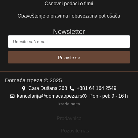
Osnovni podaci o firmi
Obaveštenje o pravima i obavezama potrošača
Newsletter
Prijavite se
Domaća trpeza © 2025.
Cara Dušana 268 i
+381 64 164 2549
kancelarija@domacatrpeza.rs
Pon - pet: 9 - 16 h
izrada sajta
Prodavnica
Pozovite nas