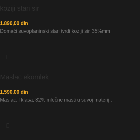
koziji stari sir
1.890,00
din
Domaći suvoplaninski stari tvrdi koziji sir, 35%mm
Maslac ekomlek
1.590,00
din
Maslac, I klasa, 82% mlečne masti u suvoj materiji.