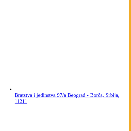
Bratstva i jedinstva 97/a Beograd - Borča, Srbija,
11211