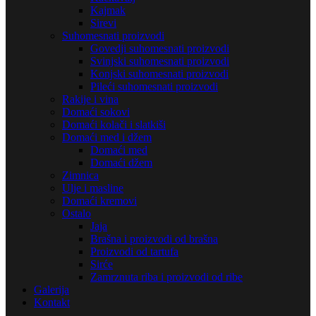
Kajmak
Sirevi
Suhomesnati proizvodi
Govedji suhomesnati proizvodi
Svinjski suhomesnati proizvodi
Konjski suhomesnati proizvodi
Pileći suhomesnati proizvodi
Rakije i vina
Domaći sokovi
Domaći kolači i slatkiši
Domaći med i džem
Domaći med
Domaći džem
Zimnica
Ulje i masline
Domaći kremovi
Ostalo
Jaja
Brašna i proizvodi od brašna
Proizvodi od tartufa
Sirće
Zamrznuta riba i proizvodi od ribe
Galerija
Kontakt