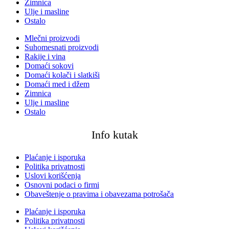
Zimnica
Ulje i masline
Ostalo
Mlečni proizvodi
Suhomesnati proizvodi
Rakije i vina
Domaći sokovi
Domaći kolači i slatkiši
Domaći med i džem
Zimnica
Ulje i masline
Ostalo
Info kutak
Plaćanje i isporuka
Politika privatnosti
Uslovi korišćenja
Osnovni podaci o firmi
Obaveštenje o pravima i obavezama potrošača
Plaćanje i isporuka
Politika privatnosti