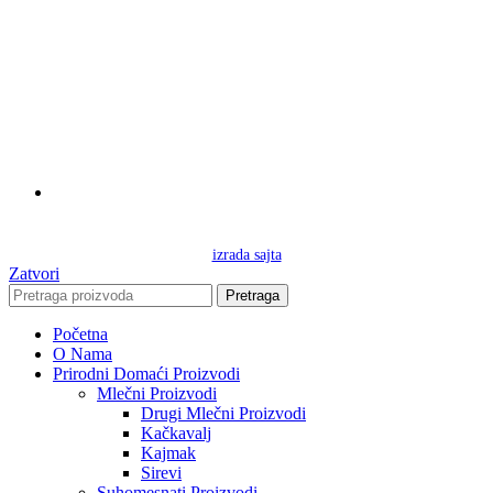
Pon - pet: 9 - 16 h
izrada sajta
Zatvori
Pretraga
Početna
O Nama
Prirodni Domaći Proizvodi
Mlečni Proizvodi
Drugi Mlečni Proizvodi
Kačkavalj
Kajmak
Sirevi
Suhomesnati Proizvodi