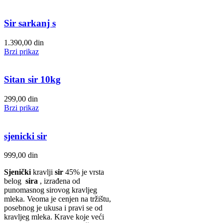
Sir sarkanj s
1.390,00
din
Brzi prikaz
Sitan sir 10kg
299,00
din
Brzi prikaz
sjenicki sir
999,00
din
Sjenički
kravlji
sir
45% je vrsta
belog
sira
, izrađena od
punomasnog sirovog kravljeg
mleka. Veoma je cenjen na tržištu,
posebnog je ukusa i pravi se od
kravljeg mleka. Krave koje veći