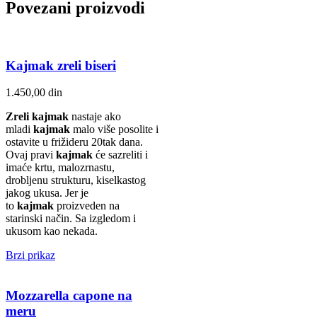
Povezani proizvodi
Kajmak zreli biseri
1.450,00
din
Zreli kajmak
nastaje ako
mladi
kajmak
malo više posolite i
ostavite u frižideru 20tak dana.
Ovaj pravi
kajmak
će sazreliti i
imaće krtu, malozrnastu,
drobljenu strukturu, kiselkastog
jakog ukusa. Jer je
to
kajmak
proizveden na
starinski način. Sa izgledom i
ukusom kao nekada.
Brzi prikaz
Mozzarella capone na
meru