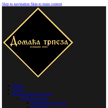
Skip to navigation
Skip to main content
Početna
O nama
Prirodni domaći proizvodi
Mlečni proizvodi
Drugi mlečni proizvodi
Kačkavalj