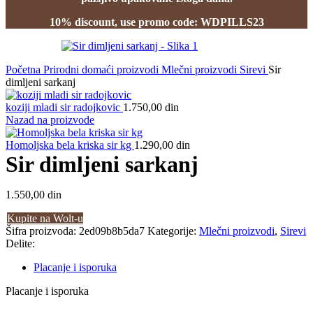
10% discount, use promo code: WDPILLS23
Početna
Prirodni domaći proizvodi
Mlečni proizvodi
Sirevi
Sir
dimljeni sarkanj
koziji mladi sir radojkovic
1.750,00
din
Nazad na proizvode
Homoljska bela kriska sir kg
1.290,00
din
Sir dimljeni sarkanj
1.550,00
din
Kupite na Wolt-u
Šifra proizvoda:
2ed09b8b5da7
Kategorije:
Mlečni proizvodi
,
Sirevi
Delite:
Placanje i isporuka
Placanje i isporuka