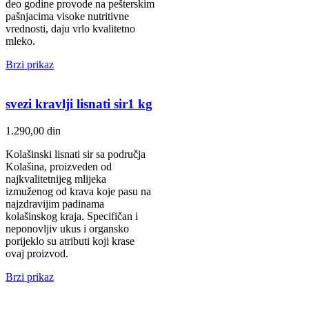
deo godine provode na pešterskim
pašnjacima visoke nutritivne
vrednosti, daju vrlo kvalitetno
mleko.
Brzi prikaz
svezi kravlji lisnati sir1 kg
1.290,00
din
Kolašinski lisnati sir sa područja
Kolašina, proizveden od
najkvalitetnijeg mlijeka
izmuženog od krava koje pasu na
najzdravijim padinama
kolašinskog kraja. Specifičan i
neponovljiv ukus i organsko
porijeklo su atributi koji krase
ovaj proizvod.
Brzi prikaz