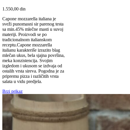
1.550,00
din
Capone mozzarella italiana je
sveži punomasni sir parenog testa
sa min.45% mlečne masti u suvoj
materiji. Proizvodi se po
tradicionalnom italianskom
receptu.Capone mozzarella
italianu karakteriše izrazito blag
mlečan ukus, bela sjajna površina,
meka konzistencija. Svojim
izgledom i ukusom se izdvaja od
ostalih vrsta sireva. Pogodna je za
pripremu pizza i različitih vrsta
salata u vidu predjela.
Brzi prikaz