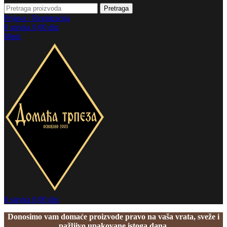
Pretraga
Prijava / Registracija
0
stavka
0,00
din
Meni
0
stavka
0,00
din
Donosimo vam domaće proizvode pravo na vaša vrata, sveže i
pažljivo upakovane istoga dana.