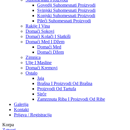
Govedji Suhomesnati Proizvodi
Svinjski Suhomesnati Proizvodi
Konjski Suhomesnati Proizvodi
Pileći Suhomesnati Proizvodi
Rakije I Vina
Domaći Sokovi
Domaći Kolači I Slatkiši
Domaći Med I Džem
Domaći Med
Domaći Džem
Zimnica
Ulje I Masline
Domaći Kremovi
Ostalo
Jaja
Brašna I Proizvodi Od Brašna
Proizvodi Od Tartufa
Sirće
Zamrznuta Riba I Proizvodi Od Ribe
Galerija
Kontakt
Prijava / Registracija
Korpa
Zatvori