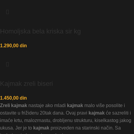
Homoljska bela kriska sir kg
1.290,00
din
Kajmak zreli biseri
1.450,00
din
Zreli kajmak
nastaje ako mladi
kajmak
malo više posolite i
ostavite u frižideru 20tak dana. Ovaj pravi
kajmak
će sazreliti i
imaće krtu, malozrnastu, drobljenu strukturu, kiselkastog jakog
ukusa. Jer je to
kajmak
proizveden na starinski način. Sa