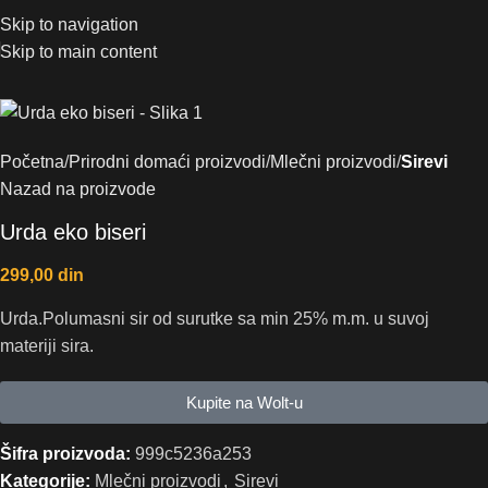
Skip to navigation
Skip to main content
Početna
Prirodni domaći proizvodi
Mlečni proizvodi
Sirevi
Nazad na proizvode
Urda eko biseri
299,00
din
Urda.Polumasni sir od surutke sa min 25% m.m. u suvoj
materiji sira.
Kupite na Wolt-u
Šifra proizvoda:
999c5236a253
Kategorije:
Mlečni proizvodi
,
Sirevi