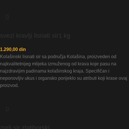
svezi kravlji lisnati sir1 kg
1.290,00
din
Kolašinski lisnati sir sa područja Kolašina, proizveden od
najkvalitetnijeg mlijeka izmuženog od krava koje pasu na
najzdravijim padinama kolašinskog kraja. Specifičan i
neponovljiv ukus i organsko porijeklo su atributi koji krase ovaj
proizvod.
zreli sir zlatiborski