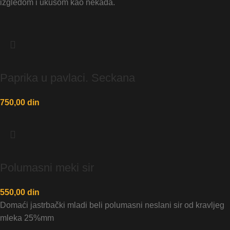
izgledom i ukusom kao nekada.
Paprika u pavlaci. Seckana
750,00
din
Polumasni meki sir
550,00
din
Domaći jastrbački mladi beli polumasni neslani sir od kravljeg
mleka 25%mm