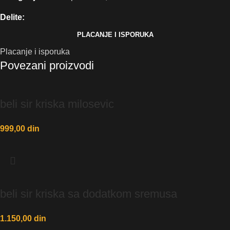
Delite:
PLACANJE I ISPORUKA
Placanje i isporuka
Povezani proizvodi
beli sir kriska milosevic
999,00
din
beli sir kriska sa dodatkom sremusa
1.150,00
din