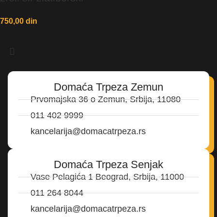
750,00
din
Domaća Trpeza Zemun
Prvomajska 36 o Zemun, Srbija, 11080
011 402 9999
kancelarija@domacatrpeza.rs
Domaća Trpeza Senjak
Vase Pelagića 1 Beograd, Srbija, 11000
011 264 8044
kancelarija@domacatrpeza.rs