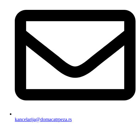
kancelarija@domacatrpeza.rs