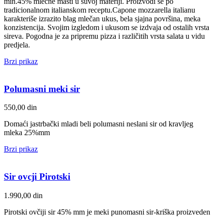
min.45% mlečne masti u suvoj materiji. Proizvodi se po
tradicionalnom italianskom receptu.Capone mozzarella italianu
karakteriše izrazito blag mlečan ukus, bela sjajna površina, meka
konzistencija. Svojim izgledom i ukusom se izdvaja od ostalih vrsta
sireva. Pogodna je za pripremu pizza i različitih vrsta salata u vidu
predjela.
Brzi prikaz
Polumasni meki sir
550,00
din
Domaći jastrbački mladi beli polumasni neslani sir od kravljeg
mleka 25%mm
Brzi prikaz
Sir ovcji Pirotski
1.990,00
din
Pirotski ovčiji sir 45% mm je meki punomasni sir-kriška proizveden