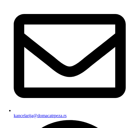
kancelarija@domacatrpeza.rs