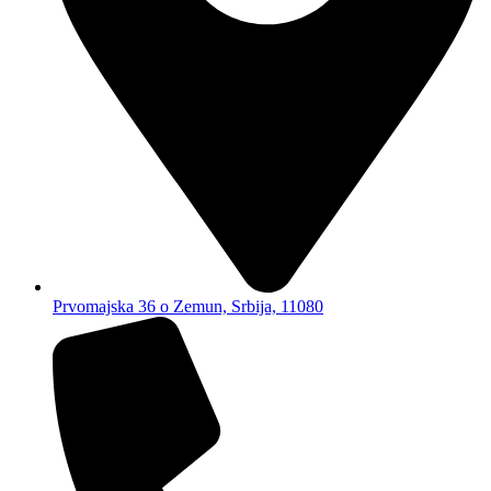
Prvomajska 36 o Zemun, Srbija, 11080