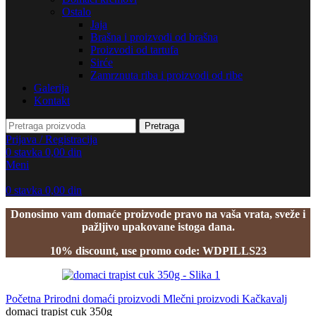
Ostalo
Jaja
Brašna i proizvodi od brašna
Proizvodi od tartufa
Sirće
Zamrznuta riba i proizvodi od ribe
Galerija
Kontakt
Pretraga
Prijava / Registracija
0
stavka
0,00
din
Meni
0
stavka
0,00
din
Donosimo vam domaće proizvode pravo na vaša vrata, sveže i
pažljivo upakovane istoga dana.
10% discount, use promo code: WDPILLS23
Početna
Prirodni domaći proizvodi
Mlečni proizvodi
Kačkavalj
domaci trapist cuk 350g