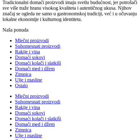
Tradicionalni domaći proizvodi imaju svetlu budućnost, jer potrošači
sve više traže hranu visokog kvaliteta i autentičnog ukusa. Njihov
značaj se ogleda ne samo u gastronomskoj tradiciji, već i u očuvanju
lokalne ekonomije i kulturnog identiteta.
Naša ponuda
Mlečni proizvodi
Suhomesnati proizvodi
Rakije i vina
Domaći sokovi
Domaći kolači i slatkiši
Domaći med i džem
Zimnica
Ulje i masline
Ostalo
Mlečni proizvodi
Suhomesnati proizvodi
Rakije i vina
Domaći sokovi
Domaći kolači i slatkiši
Domaći med i džem
Zimnica
Ulje i masline