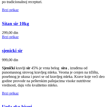
po tradicionalnoj recepturi.
Brzi prikaz
Sitan sir 10kg
299,00
din
Brzi prikaz
sjenicki sir
999,00
din
Sjenički
kravlji
sir
45% je vrsta belog
sira
, izrađena od
punomasnog sirovog kravljeg mleka. Veoma je cenjen na tržištu,
posebnog je ukusa i pravi se od kravljeg mleka. Krave koje veći deo
godine provode na pešterskim pašnjacima visoke nutritivne
vrednosti, daju vrlo kvalitetno mleko.
Brzi prikaz
Urda eko biseri