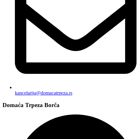
kancelarija@domacatrpeza.rs
Domaća Trpeza Borča