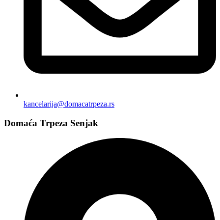
kancelarija@domacatrpeza.rs
Domaća Trpeza Senjak