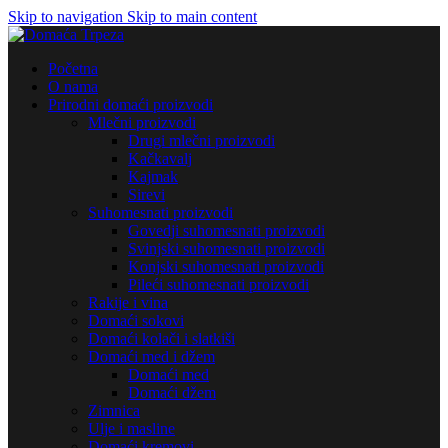
Skip to navigation
Skip to main content
Početna
O nama
Prirodni domaći proizvodi
Mlečni proizvodi
Drugi mlečni proizvodi
Kačkavalj
Kajmak
Sirevi
Suhomesnati proizvodi
Govedji suhomesnati proizvodi
Svinjski suhomesnati proizvodi
Konjski suhomesnati proizvodi
Pileći suhomesnati proizvodi
Rakije i vina
Domaći sokovi
Domaći kolači i slatkiši
Domaći med i džem
Domaći med
Domaći džem
Zimnica
Ulje i masline
Domaći kremovi