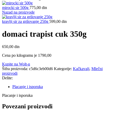
mirocki sir 500g
775,00
din
Nazad na proizvode
kravlji sir za grilovanje 250g
599,00
din
domaci trapist cuk 350g
650,00
din
Cena po kilogramu je 1790,00
Kupite na Wolt-u
Šifra proizvoda:
c5d6c3eb00d6
Kategorije:
Kačkavalj
,
Mlečni
proizvodi
Delite:
Placanje i isporuka
Placanje i isporuka
Povezani proizvodi