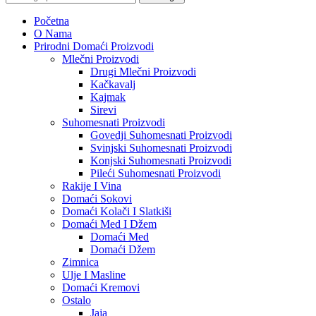
Početna
O Nama
Prirodni Domaći Proizvodi
Mlečni Proizvodi
Drugi Mlečni Proizvodi
Kačkavalj
Kajmak
Sirevi
Suhomesnati Proizvodi
Govedji Suhomesnati Proizvodi
Svinjski Suhomesnati Proizvodi
Konjski Suhomesnati Proizvodi
Pileći Suhomesnati Proizvodi
Rakije I Vina
Domaći Sokovi
Domaći Kolači I Slatkiši
Domaći Med I Džem
Domaći Med
Domaći Džem
Zimnica
Ulje I Masline
Domaći Kremovi
Ostalo
Jaja