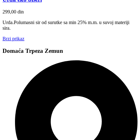
299,00
din
Urda.Polumasni sir od surutke sa min 25% m.m. u suvoj materiji
sira.
Brzi prikaz
Domaća Trpeza Zemun