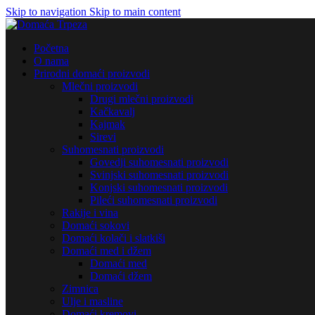
Skip to navigation
Skip to main content
Početna
O nama
Prirodni domaći proizvodi
Mlečni proizvodi
Drugi mlečni proizvodi
Kačkavalj
Kajmak
Sirevi
Suhomesnati proizvodi
Govedji suhomesnati proizvodi
Svinjski suhomesnati proizvodi
Konjski suhomesnati proizvodi
Pileći suhomesnati proizvodi
Rakije i vina
Domaći sokovi
Domaći kolači i slatkiši
Domaći med i džem
Domaći med
Domaći džem
Zimnica
Ulje i masline
Domaći kremovi