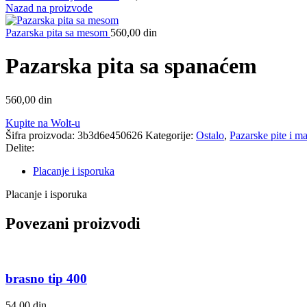
Nazad na proizvode
Pazarska pita sa mesom
560,00
din
Pazarska pita sa spanaćem
560,00
din
Kupite na Wolt-u
Šifra proizvoda:
3b3d6e450626
Kategorije:
Ostalo
,
Pazarske pite i ma
Delite:
Placanje i isporuka
Placanje i isporuka
Povezani proizvodi
brasno tip 400
54,00
din