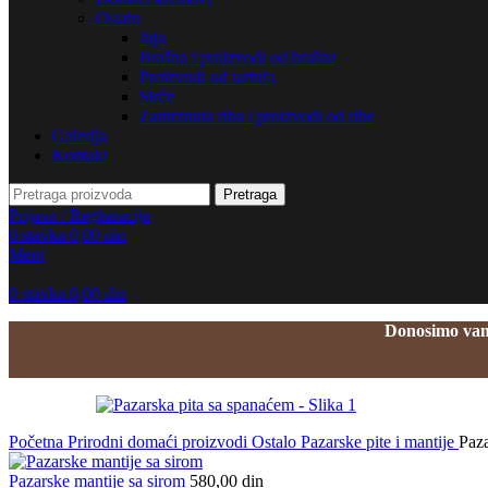
Ostalo
Jaja
Brašna i proizvodi od brašna
Proizvodi od tartufa
Sirće
Zamrznuta riba i proizvodi od ribe
Galerija
Kontakt
Pretraga
Prijava / Registracija
0
stavka
0,00
din
Meni
0
stavka
0,00
din
Donosimo vam 
Početna
Prirodni domaći proizvodi
Ostalo
Pazarske pite i mantije
Paza
Pazarske mantije sa sirom
580,00
din