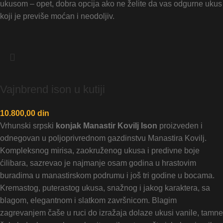
ukusom – opet, dobra opcija ako ne želite da vas odgurne ukus
koji je previše moćan i neodoljiv.
Vajnbrend ison u kutiji
10.800,00
din
Vrhunski srpski
konjak Manastir Kovilj Ison
proizveden i
odnegovan u poljoprivrednom gazdinstvu Manastira Kovilj.
Kompleksnog mirisa, zaokruženog ukusa i predivne boje
ćilibara, sazrevao je najmanje osam godina u hrastovim
buradima u manastirskom podrumu i još tri godine u bocama.
Kremastog, puterastog ukusa, snažnog i jakog karaktera, sa
blagom, elegantnom i slatkom završnicom. Blagim
zagrevanjem čaše u ruci do izražaja dolaze ukusi vanile, tamne