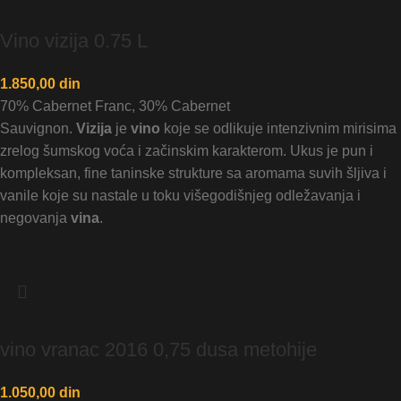
Vino vizija 0.75 L
1.850,00
din
70% Cabernet Franc, 30% Cabernet
Sauvignon.
Vizija
je
vino
koje se odlikuje intenzivnim mirisima
zrelog šumskog voća i začinskim karakterom. Ukus je pun i
kompleksan, fine taninske strukture sa aromama suvih šljiva i
vanile koje su nastale u toku višegodišnjeg odležavanja i
negovanja
vina
.
vino vranac 2016 0,75 dusa metohije
1.050,00
din