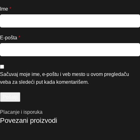
Ime
*
E-pošta
*
Sačuvaj moje ime, e-poštu i veb mesto u ovom pregledaču
veba za sledeći put kada komentarišem.
Placanje i isporuka
Povezani proizvodi