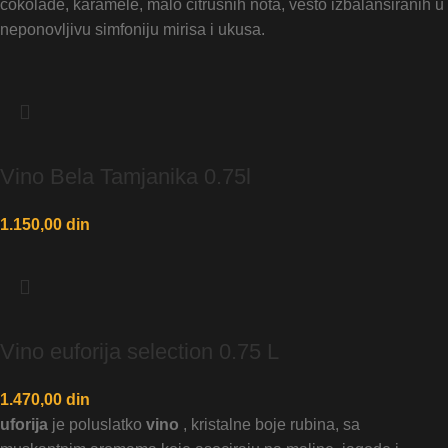
čokolade, karamele, malo citrusnih nota, vešto izbalansiranih u
neponovljivu simfoniju mirisa i ukusa.
Vino Bela Tamjanika 0.75l
1.150,00
din
Vino euforija selection 0.75 L
1.470,00
din
uforija
je poluslatko
vino
, kristalne boje rubina, sa