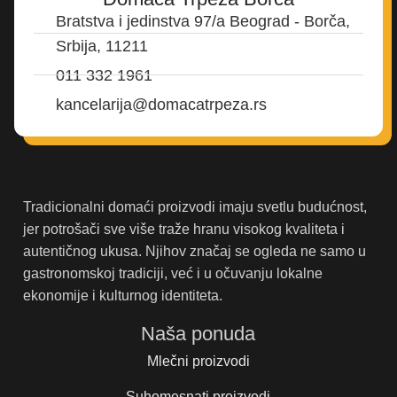
Bratstva i jedinstva 97/a Beograd - Borča,
Srbija, 11211
011 332 1961
kancelarija@domacatrpeza.rs
Tradicionalni domaći proizvodi imaju svetlu budućnost,
jer potrošači sve više traže hranu visokog kvaliteta i
autentičnog ukusa. Njihov značaj se ogleda ne samo u
gastronomskoj tradiciji, već i u očuvanju lokalne
ekonomije i kulturnog identiteta.
Naša ponuda
Mlečni proizvodi
Suhomesnati proizvodi