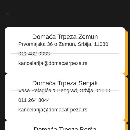
Domaća Trpeza Zemun
Prvomajska 36 o Zemun, Srbija, 11080
011 402 9999
kancelarija@domacatrpeza.rs
Domaća Trpeza Senjak
Vase Pelagića 1 Beograd, Srbija, 11000
011 264 8044
kancelarija@domacatrpeza.rs
Domaća Trpeza Borča