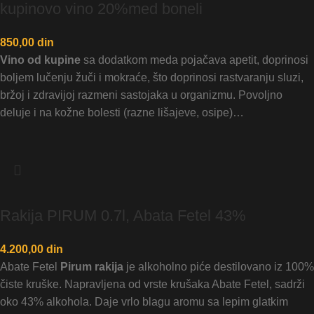
kupinovo vino 20%med boneli
850,00
din
Vino od kupine
sa dodatkom meda pojačava apetit, doprinosi
boljem lučenju žuči i mokraće, što doprinosi rastvaranju sluzi,
bržoj i zdravijoj razmeni sastojaka u organizmu. Povoljno
deluje i na kožne bolesti (razne lišajeve, osipe)…
Rakija PIRUM 0.7l, Abata Fetel 43%
4.200,00
din
Abate Fetel
Pirum rakija
je alkoholno piće destilovano iz 100%
čiste kruške. Napravljena od vrste krušaka Abate Fetel, sadrži
oko 43% alkohola. Daje vrlo blagu aromu sa lepim glatkim