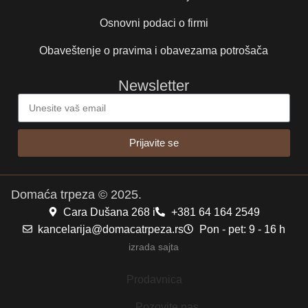
Osnovni podaci o firmi
Obaveštenje o pravima i obavezama potrošača
Newsletter
Prijavite se
Domaća trpeza © 2025.
Cara Dušana 268 i
+381 64 164 2549
kancelarija@domacatrpeza.rs
Pon - pet: 9 - 16 h
izrada sajta
Prodavnica
Pozovite nas