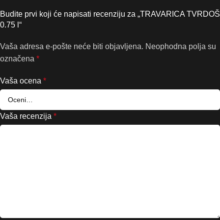
Budite prvi koji će napisati recenziju za „TRAVARICA TVRDOŠ
0.75 l“
Vaša adresa e-pošte neće biti objavljena.
Neophodna polja su
označena
*
Vaša ocena
*
Vaša recenzija
*