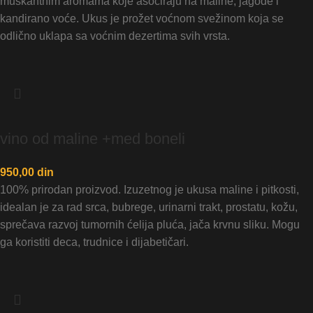
muskantnim aromama koje asociraju na maline, jagode i
kandirano voće. Ukus je prožet voćnom svežinom koja se
odlično uklapa sa voćnim dezertima svih vrsta.
vino od maline +med boneli
950,00
din
100% prirodan proizvod. Izuzetnog je ukusa maline i pitkosti,
idealan je za rad srca, bubrege, urinarni trakt, prostatu, kožu,
sprečava razvoj tumornih ćelija pluća, jača krvnu sliku. Mogu
ga koristiti deca, trudnice i dijabetičari.