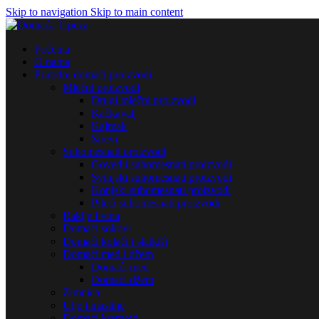
Skip to navigation
Skip to main content
Početna
O nama
Prirodni domaći proizvodi
Mlečni proizvodi
Drugi mlečni proizvodi
Kačkavalj
Kajmak
Sirevi
Suhomesnati proizvodi
Govedji suhomesnati proizvodi
Svinjski suhomesnati proizvodi
Konjski suhomesnati proizvodi
Pileći suhomesnati proizvodi
Rakije i vina
Domaći sokovi
Domaći kolači i slatkiši
Domaći med i džem
Domaći med
Domaći džem
Zimnica
Ulje i masline
Domaći kremovi