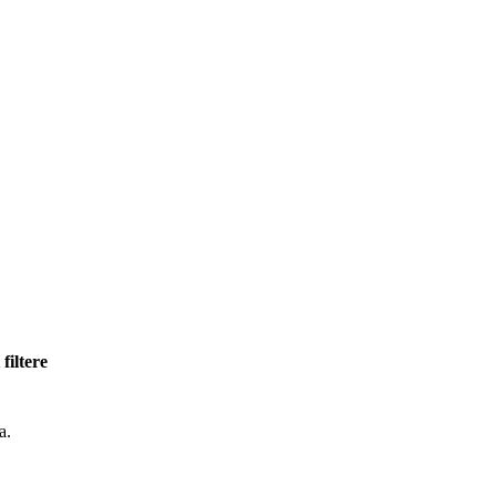
 filtere
a.