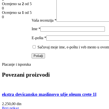
Ocenjeno sa
2
od 5
0
Ocenjeno sa
1
od 5
0
Vaša recenzija
*
Ime
*
E-pošta
*
Sačuvaj moje ime, e-poštu i veb mesto u ovom
Placanje i isporuka
Povezani proizvodi
ekstra devicansko maslinovo ulje oleum crete 1l
2.250,00
din
Brzi prikaz