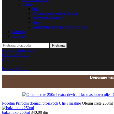
Ostalo
Jaja
Brašna i proizvodi od brašna
Proizvodi od tartufa
Sirće
Zamrznuta riba i proizvodi od ribe
Galerija
Kontakt
Pretraga
Prijava / Registracija
0
stavka
0,00
din
Meni
0
stavka
0,00
din
Donosimo vam 
Početna
Prirodni domaći proizvodi
Ulje i masline
Oleum crete 250ml 
balzamiko 250ml
340,00
din