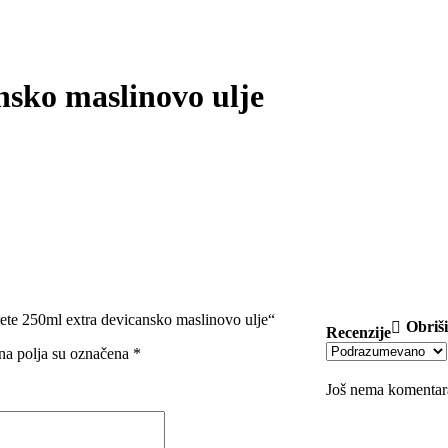
nsko maslinovo ulje
crete 250ml extra devicansko maslinovo ulje“
Obriši
Recenzije
a polja su označena
*
Još nema komentar