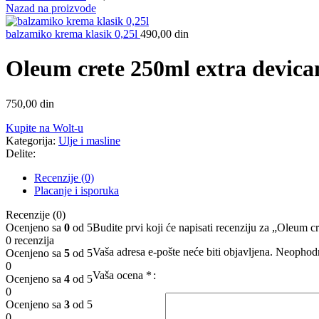
Nazad na proizvode
balzamiko krema klasik 0,25l
490,00
din
Oleum crete 250ml extra devica
750,00
din
Kupite na Wolt-u
Kategorija:
Ulje i masline
Delite:
Recenzije (0)
Placanje i isporuka
Recenzije (0)
Ocenjeno sa
0
od 5
Budite prvi koji će napisati recenziju za „Oleum 
0 recenzija
Vaša adresa e-pošte neće biti objavljena.
Neophodn
Ocenjeno sa
5
od 5
0
Vaša ocena
*
Ocenjeno sa
4
od 5
0
Ocenjeno sa
3
od 5
0