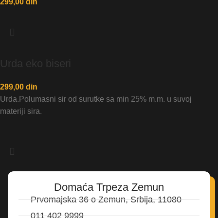
299,00
din
Urda eko biseri
299,00
din
Urda.Polumasni sir od surutke sa min 25% m.m. u suvoj
materiji sira.
Domaća Trpeza Zemun
Prvomajska 36 o Zemun, Srbija, 11080
011 402 9999