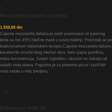
Mozzarella capone na meru
1.550,00
din
Capone mozzarella italiana je sveži punomasni sir parenog
testa sa min.45% mlečne masti u suvoj materiji. Proizvodi se po
tradicionalnom italianskom receptu.Capone mozzarella italianu
karakteriše izrazito blag mlečan ukus, bela sjajna površina,
meka konzistencija. Svojim izgledom i ukusom se izdvaja od
ostalih vrsta sireva. Pogodna je za pripremu pizza i različitih
vrsta salata u vidu predjela.
Polumasni meki sir