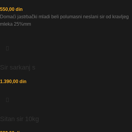
550,00
din
Domaći jastrbački mladi beli polumasni neslani sir od kravljeg
mleka 25%mm
Sir sarkanj s
1.390,00
din
Sitan sir 10kg