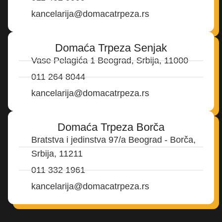
kancelarija@domacatrpeza.rs
Domaća Trpeza Senjak
Vase Pelagića 1 Beograd, Srbija, 11000
011 264 8044
kancelarija@domacatrpeza.rs
Domaća Trpeza Borča
Bratstva i jedinstva 97/a Beograd - Borča,
Srbija, 11211
011 332 1961
kancelarija@domacatrpeza.rs