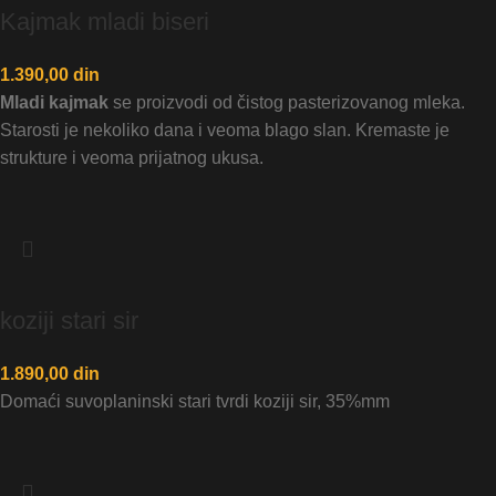
Kajmak mladi biseri
1.390,00
din
Mladi kajmak
se proizvodi od čistog pasterizovanog mleka.
Starosti je nekoliko dana i veoma blago slan. Kremaste je
strukture i veoma prijatnog ukusa.
koziji stari sir
1.890,00
din
Domaći suvoplaninski stari tvrdi koziji sir, 35%mm