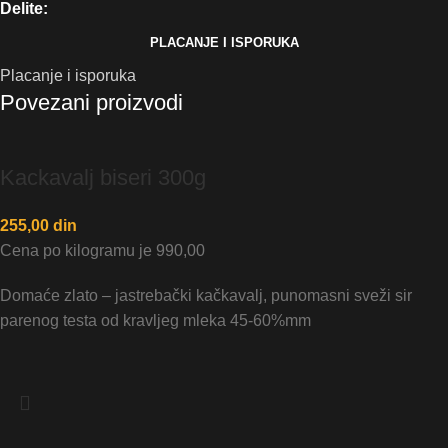
Delite:
PLACANJE I ISPORUKA
Placanje i isporuka
Povezani proizvodi
Kackavalj biseri 300g
255,00
din
Cena po kilogramu je 990,00
Domaće zlato – jastrebački kačkavalj, punomasni sveži sir
parenog testa od kravljeg mleka 45-60%mm