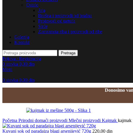
Ostalo
Jaja
Brašna i proizvodi od brašna
Proizvodi od tartufa
Sirće
Zamrznuta riba i proizvodi od ribe
Galerija
Kontakt
Pretraga
Prijava / Registracija
0
stavka
0,00
din
Meni
0
stavka
0,00
din
Donosimo vam 
Početna
Prirodni domaći proizvodi
Mlečni proizvodi
Kajmak
kajmak 
Kuvani sok od paradajza blagi arsenijević 720g
220,00
din