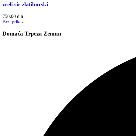
zreli sir zlatiborski
750,00
din
Brzi prikaz
Domaća Trpeza Zemun