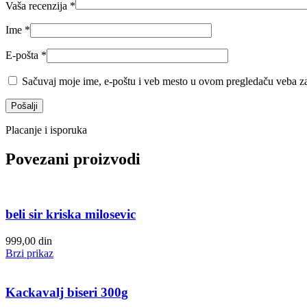
Vaša recenzija
*
Ime
*
E-pošta
*
Sačuvaj moje ime, e-poštu i veb mesto u ovom pregledaču veba za
Placanje i isporuka
Povezani proizvodi
beli sir kriska milosevic
999,00
din
Brzi prikaz
Kackavalj biseri 300g