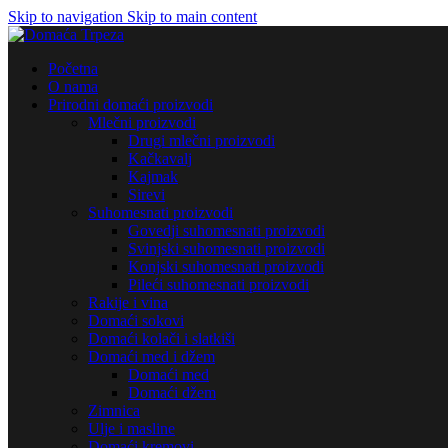
Skip to navigation
Skip to main content
Početna
O nama
Prirodni domaći proizvodi
Mlečni proizvodi
Drugi mlečni proizvodi
Kačkavalj
Kajmak
Sirevi
Suhomesnati proizvodi
Govedji suhomesnati proizvodi
Svinjski suhomesnati proizvodi
Konjski suhomesnati proizvodi
Pileći suhomesnati proizvodi
Rakije i vina
Domaći sokovi
Domaći kolači i slatkiši
Domaći med i džem
Domaći med
Domaći džem
Zimnica
Ulje i masline
Domaći kremovi