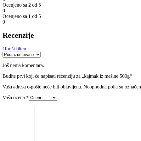
Ocenjeno sa
2
od 5
0
Ocenjeno sa
1
od 5
0
Recenzije
Obriši filtere
Još nema komentara.
Budite prvi koji će napisati recenziju za „kajmak iz mešine 500g“
Vaša adresa e-pošte neće biti objavljena.
Neophodna polja su označe
Vaša ocena
*