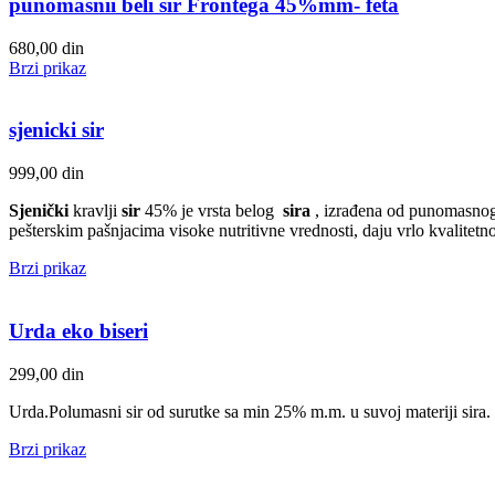
punomasnii beli sir Frontega 45%mm- feta
680,00
din
Brzi prikaz
sjenicki sir
999,00
din
Sjenički
kravlji
sir
45% je vrsta belog
sira
, izrađena od punomasnog 
pešterskim pašnjacima visoke nutritivne vrednosti, daju vrlo kvalitetn
Brzi prikaz
Urda eko biseri
299,00
din
Urda.Polumasni sir od surutke sa min 25% m.m. u suvoj materiji sira.
Brzi prikaz