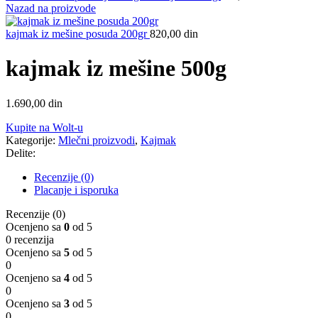
Nazad na proizvode
kajmak iz mešine posuda 200gr
820,00
din
kajmak iz mešine 500g
1.690,00
din
Kupite na Wolt-u
Kategorije:
Mlečni proizvodi
,
Kajmak
Delite:
Recenzije (0)
Placanje i isporuka
Recenzije (0)
Ocenjeno sa
0
od 5
0 recenzija
Ocenjeno sa
5
od 5
0
Ocenjeno sa
4
od 5
0
Ocenjeno sa
3
od 5
0